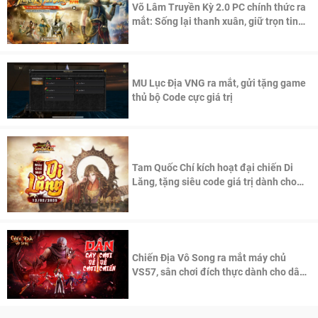
Võ Lâm Truyền Kỳ 2.0 PC chính thức ra
mắt: Sống lại thanh xuân, giữ trọn tinh
thần Võ Lâm
MU Lục Địa VNG ra mắt, gửi tặng game
thủ bộ Code cực giá trị
Tam Quốc Chí kích hoạt đại chiến Di
Lăng, tặng siêu code giá trị dành cho
100 độc giả đầu tiên.
Chiến Địa Vô Song ra mắt máy chủ
VS57, sân chơi đích thực dành cho dân
cày