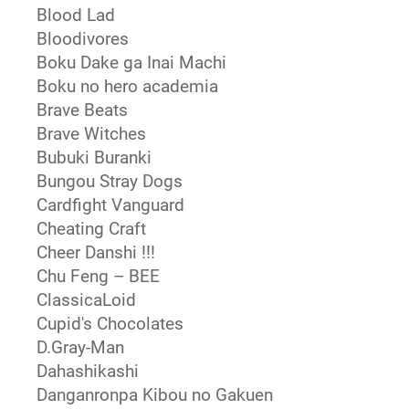
Blood Lad
Bloodivores
Boku Dake ga Inai Machi
Boku no hero academia
Brave Beats
Brave Witches
Bubuki Buranki
Bungou Stray Dogs
Cardfight Vanguard
Cheating Craft
Cheer Danshi !!!
Chu Feng – BEE
ClassicaLoid
Cupid's Chocolates
D.Gray-Man
Dahashikashi
Danganronpa Kibou no Gakuen