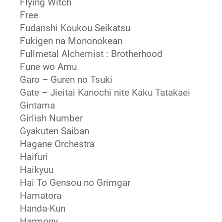
Flying Witch
Free
Fudanshi Koukou Seikatsu
Fukigen na Mononokean
Fullmetal Alchemist : Brotherhood
Fune wo Amu
Garo – Guren no Tsuki
Gate – Jieitai Kanochi nite Kaku Tatakaei
Gintama
Girlish Number
Gyakuten Saiban
Hagane Orchestra
Haifuri
Haikyuu
Hai To Gensou no Grimgar
Hamatora
Handa-Kun
Harmony