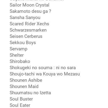
Sailor Moon Crystal
Sakamoto desu ga ?
Sansha Sanyou
Scared Rider Xechs
Schwarzesmarken
Seisen Cerberus
Sekkou Boys
Servamp
Shelter
Shirobako
Shokugeki no souma : ni no sara
Shoujo-tachi wa Kouya wo Mezasu
Shounen Ashibe
Shounen Maid
Shuumatsu no Izetta
Soul Buster
Soul Eater