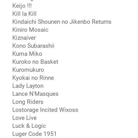
Keijo !!!
Kill la Kill
Kindaichi Shounen no Jikenbo Returns
Kiniro Mosaic
Kiznaiver
Kono Subarashii
Kuma Miko
Kuroko no Basket
Kuromukuro
Kyokai no Rinne
Lady Layton
Lance N'Masques
Long Riders
Lostorage Incited Wixoss
Love Live
Luck & Logic
Luger Code 1951