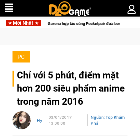
Mới Nhất
Garena hợp tác cùng Pocketpair đưa bom tấn săn thú sinh tồn lên di động
PC
Chỉ với 5 phút, điểm mặt
hơn 200 siêu phẩm anime
trong năm 2016
03/01/2017
Nguồn: Top Khám
Hy
13:00:00
Phá