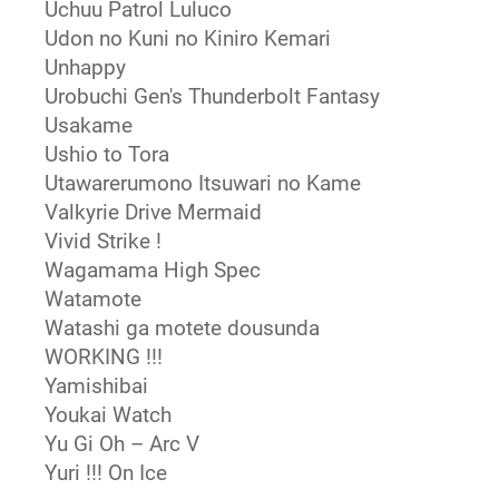
Uchuu Patrol Luluco
Udon no Kuni no Kiniro Kemari
Unhappy
Urobuchi Gen's Thunderbolt Fantasy
Usakame
Ushio to Tora
Utawarerumono Itsuwari no Kame
Valkyrie Drive Mermaid
Vivid Strike !
Wagamama High Spec
Watamote
Watashi ga motete dousunda
WORKING !!!
Yamishibai
Youkai Watch
Yu Gi Oh – Arc V
Yuri !!! On Ice