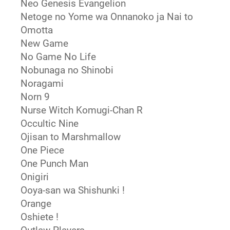
Neo Genesis Evangelion
Netoge no Yome wa Onnanoko ja Nai to
Omotta
New Game
No Game No Life
Nobunaga no Shinobi
Noragami
Norn 9
Nurse Witch Komugi-Chan R
Occultic Nine
Ojisan to Marshmallow
One Piece
One Punch Man
Onigiri
Ooya-san wa Shishunki !
Orange
Oshiete !