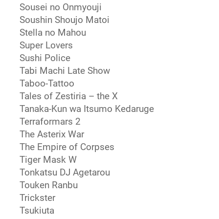
Sousei no Onmyouji
Soushin Shoujo Matoi
Stella no Mahou
Super Lovers
Sushi Police
Tabi Machi Late Show
Taboo-Tattoo
Tales of Zestiria – the X
Tanaka-Kun wa Itsumo Kedaruge
Terraformars 2
The Asterix War
The Empire of Corpses
Tiger Mask W
Tonkatsu DJ Agetarou
Touken Ranbu
Trickster
Tsukiuta