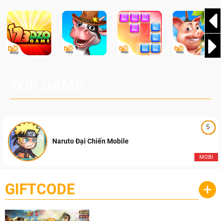
quyền với tổng giá trị giải thưởng lên đến 1.000 USD.
TOP GAME
5
Naruto Đại Chiến Mobile
MOBI
GIFTCODE
+