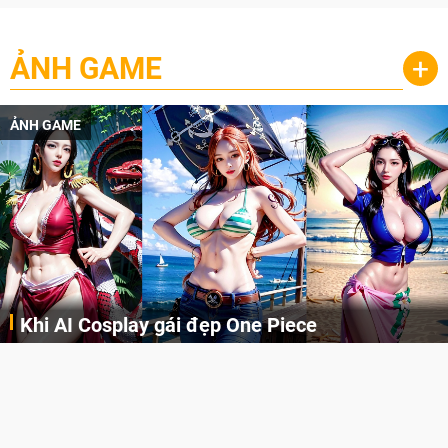
ẢNH GAME
+
ẢNH GAME
Khi AI Cosplay gái đẹp One Piece
Những cô nàng nóng bỏng Boa Hancock, Nico Robin, Nami, Yamato hay Perona được AI vẽ lại dưới hình thức Cosplay cực kỳ chuẩn chỉnh.