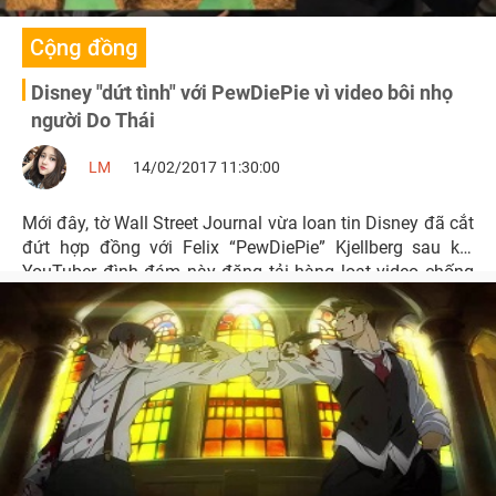
Cộng đồng
Disney "dứt tình" với PewDiePie vì video bôi nhọ
người Do Thái
LM
14/02/2017 11:30:00
Mới đây, tờ Wall Street Journal vừa loan tin Disney đã cắt
đứt hợp đồng với Felix “PewDiePie” Kjellberg sau khi
YouTuber đình đám này đăng tải hàng loạt video chống
người Do Thái.