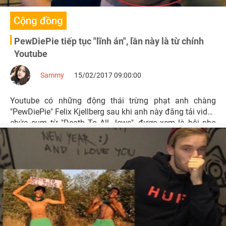
Cộng đồng
PewDiePie tiếp tục "lĩnh án", lần này là từ chính
Youtube
Sammy
15/02/2017 09:00:00
Youtube có những động thái trừng phạt anh chàng
"PewDiePie" Felix Kjellberg sau khi anh này đăng tải video
chứa cụm từ "Death To All Jews", được xem là bôi nhọ
người Do Thái vào tháng trước.