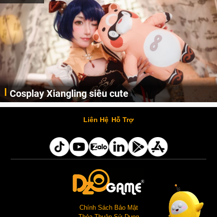
Cosplay Xiangling siêu cute
Cùng thưởng thức những hình ảnh cosplay Xiangling trong Genshin Impact siêu dễ thương của người dùng Weibo "阿包也是兔娘"
Liên Hệ
Hỗ Trợ
Chính Sách Bảo Mật
Thỏa Thuận Sử Dụng