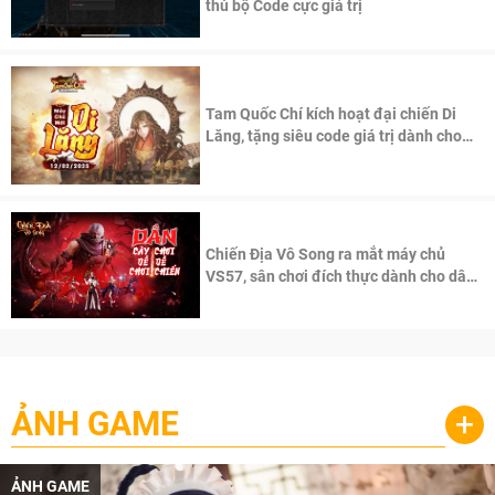
thủ bộ Code cực giá trị
Tam Quốc Chí kích hoạt đại chiến Di
Lăng, tặng siêu code giá trị dành cho
100 độc giả đầu tiên.
Chiến Địa Vô Song ra mắt máy chủ
VS57, sân chơi đích thực dành cho dân
cày
ẢNH GAME
+
ẢNH GAME