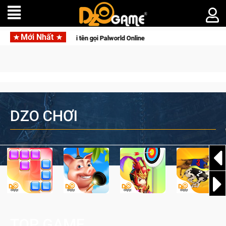
Mới Nhất
tên gọi Palworld Online
Gia Nhập Closed Beta Norse Saga: C
DZO CHƠI
TOP GAME