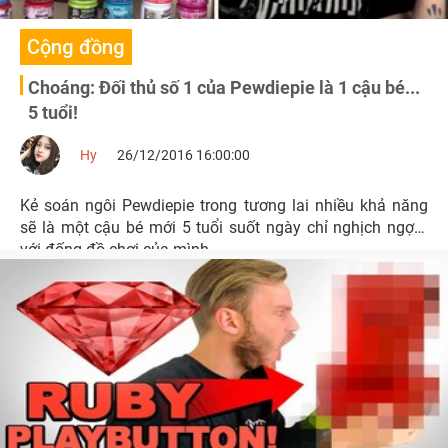
Cộng đồng
Choáng: Đối thủ số 1 của Pewdiepie là 1 cậu bé...
5 tuổi!
Hy
26/12/2016 16:00:00
Kẻ soán ngôi Pewdiepie trong tương lai nhiều khả năng
sẽ là một cậu bé mới 5 tuổi suốt ngày chỉ nghịch ngợm
với đống đồ chơi của mình.