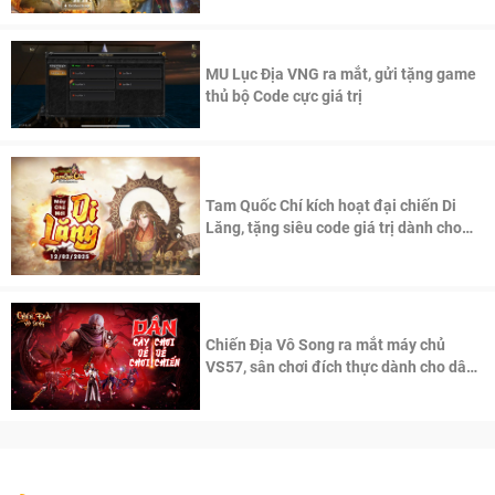
MU Lục Địa VNG ra mắt, gửi tặng game
thủ bộ Code cực giá trị
Tam Quốc Chí kích hoạt đại chiến Di
Lăng, tặng siêu code giá trị dành cho
100 độc giả đầu tiên.
Chiến Địa Vô Song ra mắt máy chủ
VS57, sân chơi đích thực dành cho dân
cày