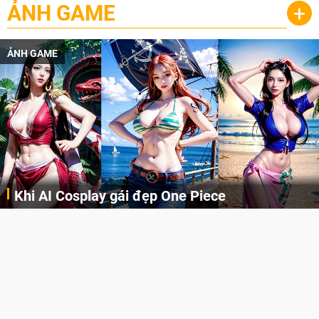
ẢNH GAME
+
ẢNH GAME
Khi AI Cosplay gái đẹp One Piece
Những cô nàng nóng bỏng Boa Hancock, Nico Robin, Nami, Yamato hay Perona được AI vẽ lại dưới hình thức Cosplay cực kỳ chuẩn chỉnh.