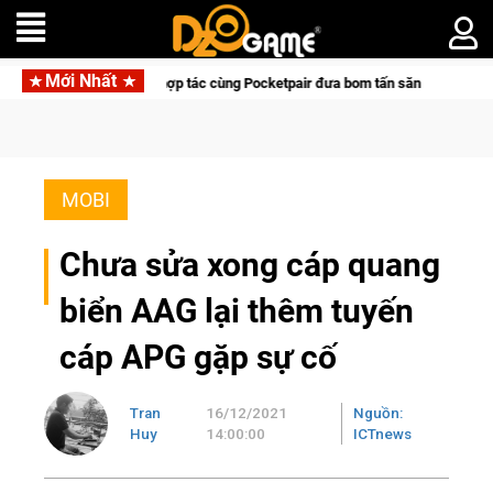
Mới Nhất
Garena hợp tác cùng Pocketpair đưa bom tấn săn thú sinh tồn lên di động 
MOBI
Chưa sửa xong cáp quang
biển AAG lại thêm tuyến
cáp APG gặp sự cố
Tran
16/12/2021
Nguồn:
Huy
14:00:00
ICTnews