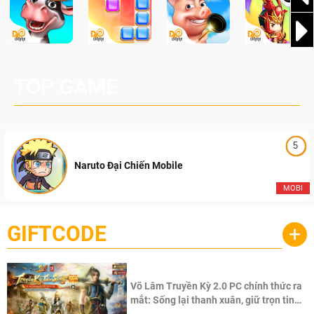
TOP GAME
5
Naruto Đại Chiến Mobile
MOBI
GIFTCODE
+
Võ Lâm Truyền Kỳ 2.0 PC chính thức ra
mắt: Sống lại thanh xuân, giữ trọn tinh
thần Võ Lâm