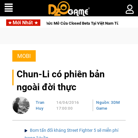
Mới Nhất
Beta Tại Việt Nam Từ 04 – 11/08/2026
Gia Nhập Closed Beta
MOBI
Chun-Li có phiên bản
ngoài đời thực
Tran
14/04/2016
Nguồn: 3DM
Huy
17:00:00
Game
Bom tấn đối kháng Street Fighter 5 sẽ miễn phí
trong 2 tuần