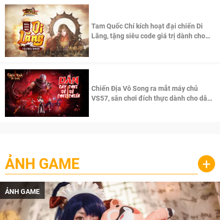
Tam Quốc Chí kích hoạt đại chiến Di
Lăng, tặng siêu code giá trị dành cho
100 độc giả đầu tiên.
Chiến Địa Vô Song ra mắt máy chủ
VS57, sân chơi đích thực dành cho dân
cày
ẢNH GAME
+
ẢNH GAME