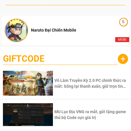
5
Naruto Đại Chiến Mobile
MOBI
GIFTCODE
+
Võ Lâm Truyền Kỳ 2.0 PC chính thức ra
mắt: Sống lại thanh xuân, giữ trọn tinh
thần Võ Lâm
MU Lục Địa VNG ra mắt, gửi tặng game
thủ bộ Code cực giá trị