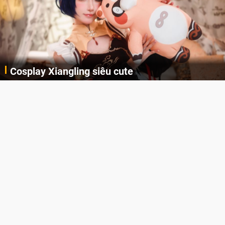
Cosplay Xiangling siêu cute
Cùng thưởng thức những hình ảnh cosplay Xiangling trong Genshin Impact siêu dễ thương của người dùng Weibo "阿包也是兔娘"