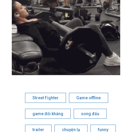
Street Fighter
Game offline
game đối kháng
song đấu
trailer
chuyện lạ
funny