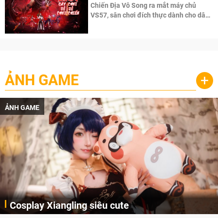
Chiến Địa Vô Song ra mắt máy chủ
VS57, sân chơi đích thực dành cho dân
cày
ẢNH GAME
+
ẢNH GAME
Cosplay Xiangling siêu cute