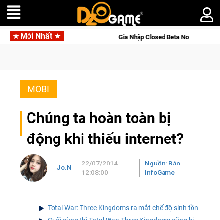
Mới Nhất
d Online
Gia Nhập Closed Beta Norse Saga: Cửu Giới Thức T
MOBI
Chúng ta hoàn toàn bị
động khi thiếu internet?
22/07/2014
Nguồn: Báo
Jo.N
12:08:00
InfoGame
Total War: Three Kingdoms ra mắt chế độ sinh tồn
Cuối cùng thì Total War: Three Kingdoms cũng bị