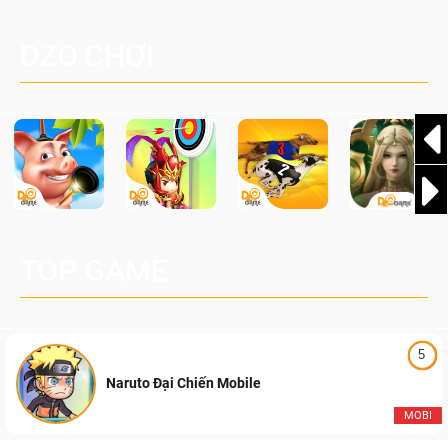
một cuộc phiêu lưu sinh tồn nhiều người chơi mới hiện
Palworld Online
đang được phát triển dựa trên IP Palworld nổi tiếng toàn
DZO CHƠI
cầu, theo giấy phép chính thức từ công ty game Nhật Bản
Pocketpair, Inc.
TOP GAME
5
Naruto Đại Chiến Mobile
MOBI