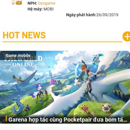
NPH:
Dzogame
Hệ máy:
MOBI
Ngày phát hành:
26/09/2019
HOT NEWS
Game mobile
Garena hợp tác cùng Pocketpair đưa bom tấn
Garena Singapore hôm nay đã công bố Palworld Online,
săn thú sinh tồn lên di động với tên gọi