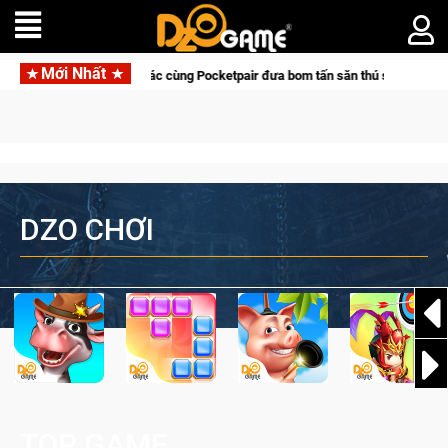
Mới Nhất
 tồn lên di động với tên gọi Palworld Online
Gia Nhập Closed
DZO CHƠI
TOP GAME