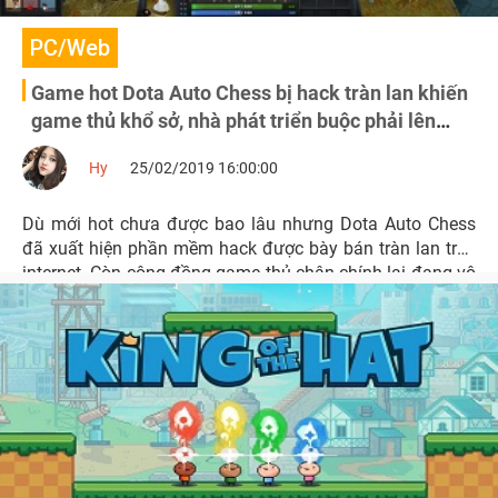
PC/Web
Game hot Dota Auto Chess bị hack tràn lan khiến
game thủ khổ sở, nhà phát triển buộc phải lên
tiếng
Hy
25/02/2019 16:00:00
Dù mới hot chưa được bao lâu nhưng Dota Auto Chess
đã xuất hiện phần mềm hack được bày bán tràn lan trên
internet. Còn cộng đồng game thủ chân chính lại đang vô
cùng phẫn nộ và tức giận.