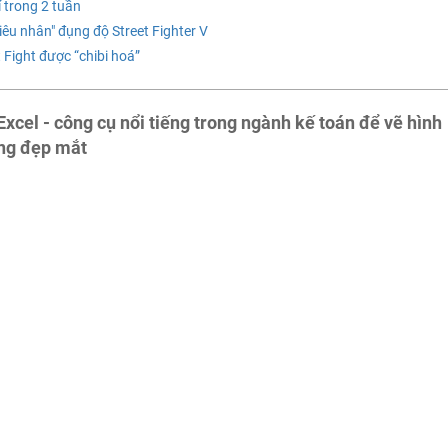
 trong 2 tuần
êu nhân" đụng độ Street Fighter V
 Fight được “chibi hoá”
el - công cụ nổi tiếng trong ngành kế toán để vẽ hình
ùng đẹp mắt