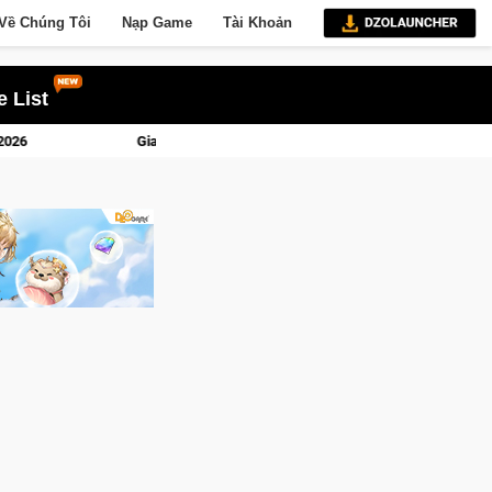
Về Chúng Tôi
Nạp Game
Tài Khoản
 List
p Closed Beta Norse Saga: Cửu Giới Thức Tỉnh, Săn DJI Osmo Pocket 3 Ngay