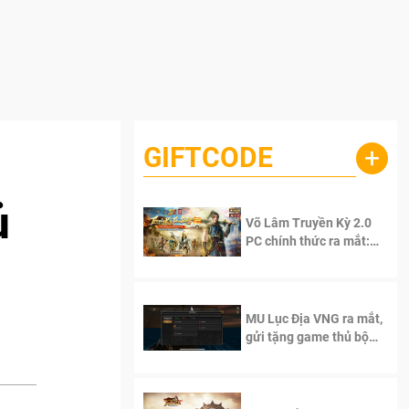
GIFTCODE
+
ủ
Võ Lâm Truyền Kỳ 2.0
PC chính thức ra mắt:
Sống lại thanh xuân, giữ
trọn tinh thần Võ Lâm
MU Lục Địa VNG ra mắt,
gửi tặng game thủ bộ
Code cực giá trị