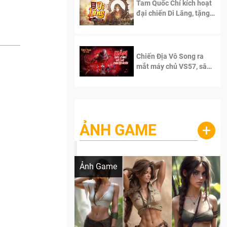
Tam Quốc Chí kích hoạt
đại chiến Di Lăng, tặng
siêu code giá trị dành
cho 100 độc giả đầu
tiên.
Chiến Địa Vô Song ra
mắt máy chủ VS57, sân
chơi đích thực dành cho
dân cày
ẢNH GAME
+
Lala Croft vừa nóng vừa xinh dưới nét vẽ
của AI
Ảnh Game