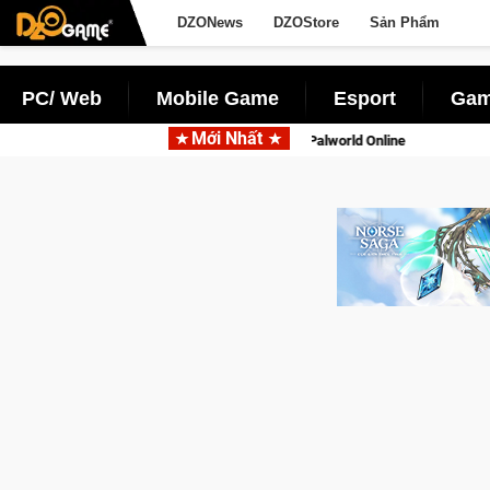
DZONews
DZOStore
Sản Phẩm
PC/ Web
Mobile Game
Esport
Gam
Mới Nhất
di động với tên gọi Palworld Online
Norse Saga Chính Thức Mở