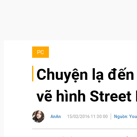
PC
Chuyện lạ đến 
vẽ hình Street
AnAn
15/02/2016 11:30:00
Nguồn: You