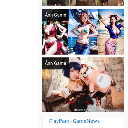
Khi AI Cosplay gái đẹp One Piece
Ảnh Game
Cosplay Xiangling siêu cute
Ảnh Game