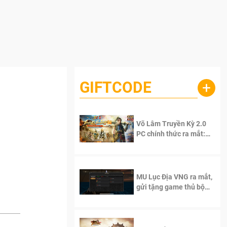
GIFTCODE
+
Võ Lâm Truyền Kỳ 2.0
PC chính thức ra mắt:
Sống lại thanh xuân, giữ
trọn tinh thần Võ Lâm
MU Lục Địa VNG ra mắt,
gửi tặng game thủ bộ
Code cực giá trị