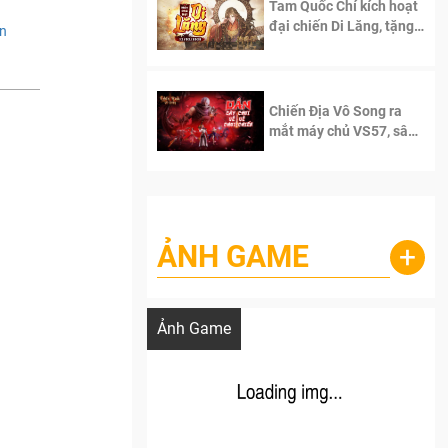
Tam Quốc Chí kích hoạt
đại chiến Di Lăng, tặng
ân
siêu code giá trị dành
cho 100 độc giả đầu
tiên.
Chiến Địa Vô Song ra
mắt máy chủ VS57, sân
chơi đích thực dành cho
dân cày
ẢNH GAME
+
Lala Croft vừa nóng vừa xinh dưới nét vẽ
của AI
Ảnh Game