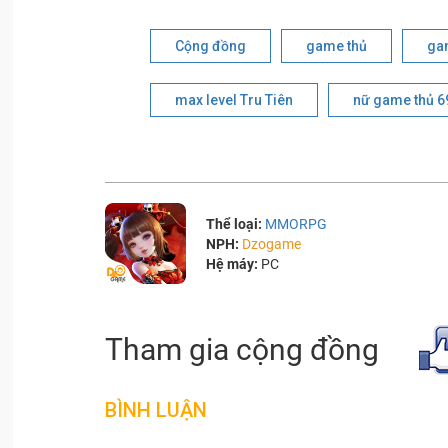
Cộng đồng
game thủ
gam
max level Tru Tiên
nữ game thủ 69
Thể loại:
MMORPG
NPH:
Dzogame
Hệ máy:
PC
Tham gia cộng đồng
BÌNH LUẬN