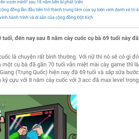
ên vươn mình" sau 18 năm bền bỉ phát triển
 cộng đồng lần đầu tiên trở thành trung tâm của sự kiện vinh danh và tri 
n vinh hành trình và di sản của cộng đồng Đột Kích
 tuổi, đến nay sau 8 năm cày cuốc cụ bà 69 tuổi này đã
cuốc là chuyện rất bình thường. Với nữ thì nó sẽ có gì đó
à một cụ bà đã gần 70 tuổi vẫn miệt mài cày game thì là
 Giang (Trung Quốc) hiện nay đã 69 tuổi và sắp sửa bước
 kỳ cựu với 8 năm cày cuốc với 3 acc đã max level trong