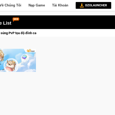
Về Chúng Tôi
Nạp Game
Tài Khoản
 List
 đưa bạn vào các chiến dịch lịch sử khốc liệt
Trial Xtreme F