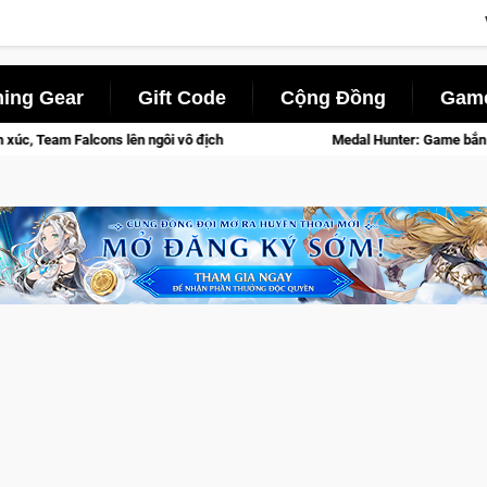
ing Gear
Gift Code
Cộng Đồng
Game
ngôi vô địch
Medal Hunter: Game bắn súng PvP tọa độ đỉnh cao