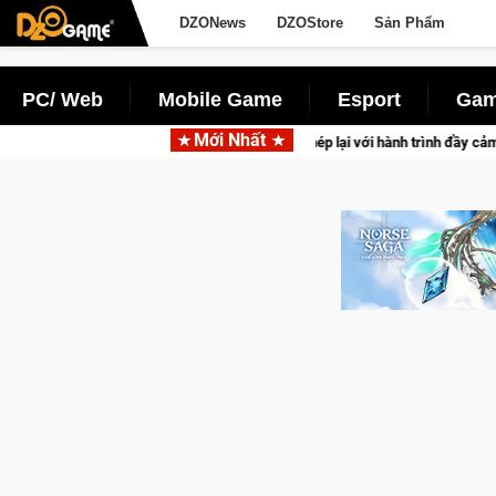
DZONews
DZOStore
Sản Phẩm
PC/ Web
Mobile Game
Esport
Gam
Mới Nhất
CFVL 2026 Mùa 2 khép lại với hành trình đầy cảm xúc, Team Falcons lên 