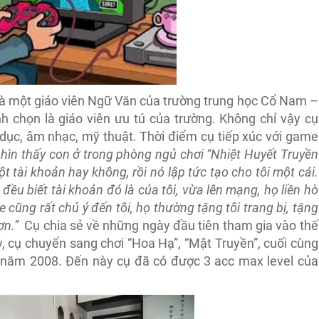
à một giáo viên Ngữ Văn của trường trung học Cổ Nam –
̀nh chọn là giáo viên ưu tú của trường. Không chỉ vậy cụ
 dục, âm nhạc, mỹ thuật. Thời điểm cụ tiếp xúc với game
nhìn thấy con ở trong phòng ngủ chơi “Nhiệt Huyết Truyền
một tài khoản hay không, rồi nó lập tức tạo cho tôi một cái.
̀u biết tài khoản đó là của tôi, vừa lên mạng, họ liền hò
cũng rất chú ý đến tôi, họ thường tặng tôi trang bị, tặng
hơn.”
Cụ chia sẻ về những ngày đầu tiên tham gia vào thế
ỳ, cụ chuyển sang chơi “Hoa Hạ”, “Mật Truyền”, cuối cùng
từ năm 2008. Đến này cụ đã có được 3 acc max level của