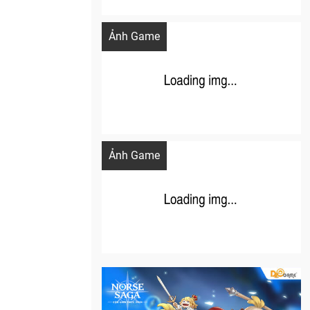
Khi AI Cosplay gái đẹp One Piece
Ảnh Game
Cosplay Xiangling siêu cute
Ảnh Game