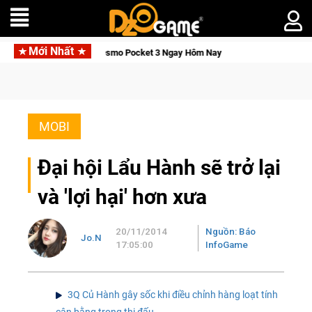
Mới Nhất
JI Osmo Pocket 3 Ngay Hôm Nay
Lineage W – Quyền lực và tài
MOBI
Đại hội Lẩu Hành sẽ trở lại
và 'lợi hại' hơn xưa
20/11/2014
Nguồn: Báo
Jo.N
17:05:00
InfoGame
3Q Củ Hành gây sốc khi điều chỉnh hàng loạt tính
cân bằng trong thi đấu