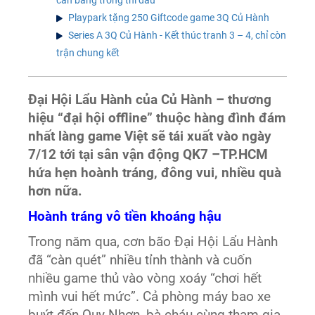
Playpark tặng 250 Giftcode game 3Q Củ Hành
Series A 3Q Củ Hành - Kết thúc tranh 3 – 4, chỉ còn
trận chung kết
Đại Hội Lẩu Hành của Củ Hành – thương
hiệu “đại hội offline” thuộc hàng đình đám
nhất làng game Việt sẽ tái xuất vào ngày
7/12 tới tại sân vận động QK7 –TP.HCM
hứa hẹn hoành tráng, đông vui, nhiều quà
hơn nữa.
Hoành tráng vô tiền khoáng hậu
Trong năm qua, cơn bão Đại Hội Lẩu Hành
đã “càn quét” nhiều tỉnh thành và cuốn
nhiều game thủ vào vòng xoáy “chơi hết
mình vui hết mức”. Cả phòng máy bao xe
buýt đến Quy Nhơn, bà cháu cùng tham gia