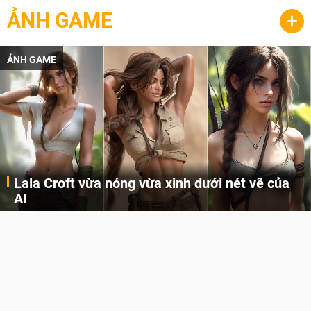
ẢNH GAME
+
ẢNH GAME
Lala Croft vừa nóng vừa xinh dưới nét vẽ của
AI
Cùng đến với những hình ảnh Lala Croft của Tomb Raider dưới nét vẽ của AI. Một cô nàng xinh đẹp, nóng bỏng nhưng cũng rắn rỏi và mạnh mẽ.