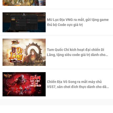
thần Võ Lâm
MU Lục Địa VNG ra mắt, gửi tặng game
thủ bộ Code cực giá trị
Tam Quốc Chí kích hoạt đại chiến Di
Lăng, tặng siêu code giá trị dành cho
100 độc giả đầu tiên.
Chiến Địa Vô Song ra mắt máy chủ
VS57, sân chơi đích thực dành cho dân
cày