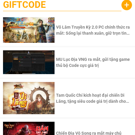
GIFTCODE
+
Võ Lâm Truyền Kỳ 2.0 PC chính thức ra
mắt: Sống lại thanh xuân, giữ trọn tinh
thần Võ Lâm
MU Lục Địa VNG ra mắt, gửi tặng game
thủ bộ Code cực giá trị
Tam Quốc Chí kích hoạt đại chiến Di
Lăng, tặng siêu code giá trị dành cho
100 độc giả đầu tiên.
Chiến Địa Vô Song ra mắt máy chủ