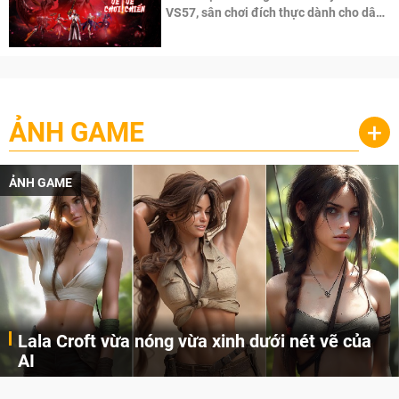
VS57, sân chơi đích thực dành cho dân
cày
ẢNH GAME
+
ẢNH GAME
Lala Croft vừa nóng vừa xinh dưới nét vẽ của
AI
Cùng đến với những hình ảnh Lala Croft của Tomb Raider dưới nét vẽ của AI. Một cô nàng xinh đẹp, nóng bỏng nhưng cũng rắn rỏi và mạnh mẽ.