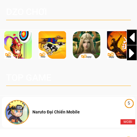
Palworld Online
đang được phát triển dựa trên IP Palworld nổi tiếng toàn
DZO CHƠI
cầu, theo giấy phép chính thức từ công ty game Nhật Bản
Pocketpair, Inc.
TOP GAME
5
Naruto Đại Chiến Mobile
MOBI