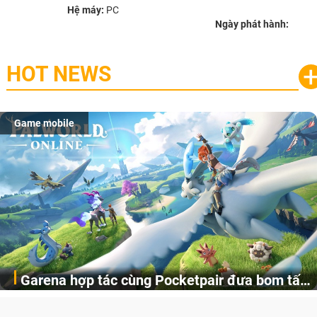
Hệ máy:
PC
Ngày phát hành:
HOT NEWS
Game mobile
Garena hợp tác cùng Pocketpair đưa bom tấn
Garena Singapore hôm nay đã công bố Palworld Online,
săn thú sinh tồn lên di động với tên gọi
một cuộc phiêu lưu sinh tồn nhiều người chơi mới hiện