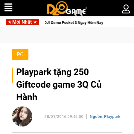
Mới Nhất
i Thức Tỉnh, Săn DJI Osmo Pocket 3 Ngay Hôm Nay
Lineage W
PC
Playpark tặng 250
Giftcode game 3Q Củ
Hành
28/01/2016 09:45:00
Nguồn: Playpark