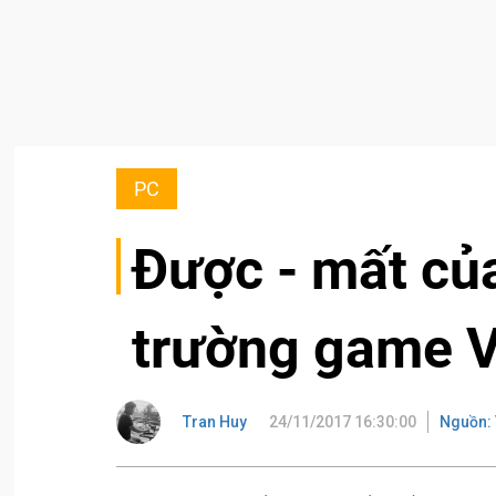
PC
Được - mất của
trường game V
Tran Huy
24/11/2017 16:30:00
Nguồn: 