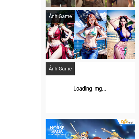
Khi AI Cosplay gái đẹp One Piece
Ảnh Game
Cosplay Xiangling siêu cute
Ảnh Game