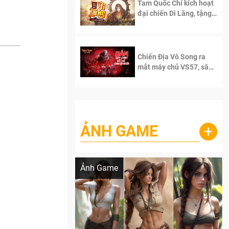
Tam Quốc Chí kích hoạt
đại chiến Di Lăng, tặng
siêu code giá trị dành
cho 100 độc giả đầu
tiên.
Chiến Địa Vô Song ra
mắt máy chủ VS57, sân
chơi đích thực dành cho
dân cày
ẢNH GAME
+
Lala Croft vừa nóng vừa xinh dưới nét vẽ
của AI
Ảnh Game