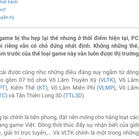
phát hành
 vợ”
uyền Kỳ
ame bị thu hẹp lại thế nhưng ở thời điểm hiện tại, PC
i riêng vẫn có chỗ đứng nhất định. Không những thế,
m trước của thể loại game này vẫn luôn được thị trường
 cái được cũng như những điều đáng suy ngẫm từ dòng
o gồm 07 trò chơi Võ Lâm Truyền Kỳ (
VLTK
), Võ Lâm
PT
), Kiếm Thế (
KT
), Võ Lâm Miễn Phí (
VLMP
), Võ Lâm
TC
) và Tân Thiên Long 3D (
TTL3D
).
 lại chính là tiên phong, đặt nền móng cho hàng loạt các
àng game Việt. Đồng thời thúc đẩy sự nhận biết của giới
, giải trí trực tuyến,… Và VLTK chính là một trong những