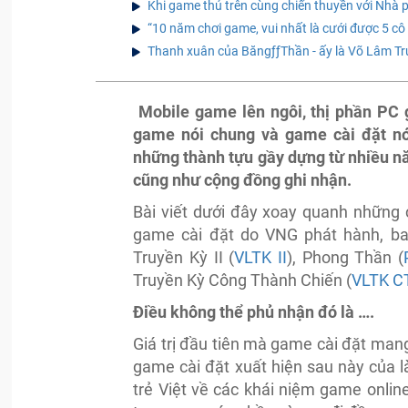
Khi game thủ trên cùng chiến thuyền với Nhà 
“10 năm chơi game, vui nhất là cưới được 5 cô
Thanh xuân của BăngƒƒThần - ấy là Võ Lâm Tr
Mobile game lên ngôi, thị phần PC g
game nói chung và game cài đặt nó
những thành tựu gầy dựng từ nhiều nă
cũng như cộng đồng ghi nhận.
Bài viết dưới đây xoay quanh những
game cài đặt do VNG phát hành, ba
Truyền Kỳ II (
VLTK II
), Phong Thần (
Truyền Kỳ Công Thành Chiến (
VLTK C
Điều không thể phủ nhận đó là ….
Giá trị đầu tiên mà game cài đặt mang
game cài đặt xuất hiện sau này của l
trẻ Việt về các khái niệm game online