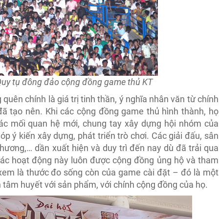
 Quy tụ đông đảo cộng đồng game thủ KT
uên chính là giá trị tinh thần, ý nghĩa nhân văn từ chính
ã tạo nên. Khi các cộng đồng game thủ hình thành, họ
các mối quan hệ mới, chung tay xây dựng hội nhóm của
 ý kiến xây dựng, phát triển trò chơi. Các giải đấu, sân
thương,… dần xuất hiện và duy trì đến nay dù đã trải qua
 các hoạt động này luôn được cộng đồng ủng hộ và tham
xem là thước đo sống còn của game cài đặt – đó là một
n tâm huyết với sản phẩm, với chính cộng đồng của họ.