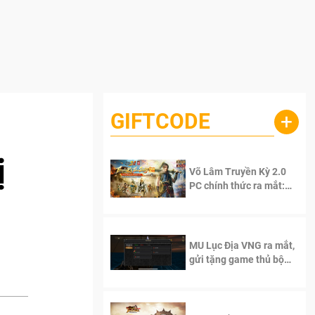
GIFTCODE
+
ị
Võ Lâm Truyền Kỳ 2.0
PC chính thức ra mắt:
Sống lại thanh xuân, giữ
trọn tinh thần Võ Lâm
MU Lục Địa VNG ra mắt,
gửi tặng game thủ bộ
Code cực giá trị