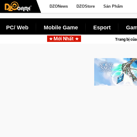
DZONews
DZOStore
Sản Phẩm
PC/ Web
Mobile Game
Esport
Gam
Mới Nhất
Trang bị của game thủ Crossfire sẽ lộng lẫy 