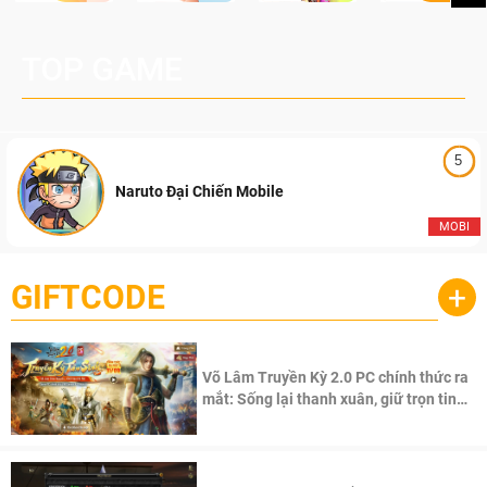
TOP GAME
5
Naruto Đại Chiến Mobile
MOBI
GIFTCODE
+
Võ Lâm Truyền Kỳ 2.0 PC chính thức ra
mắt: Sống lại thanh xuân, giữ trọn tinh
thần Võ Lâm