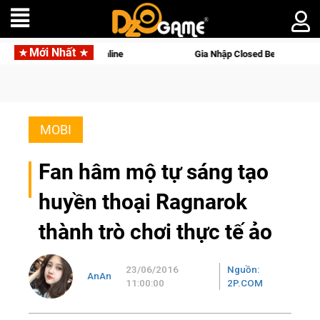
Mới Nhất
lworld Online
Gia Nhập Closed Beta Norse Saga: Cửu Giới Th
MOBI
Fan hâm mộ tự sáng tạo
huyền thoại Ragnarok
thành trò chơi thực tế ảo
23/06/2016
Nguồn:
AnAn
11:00:00
2P.COM