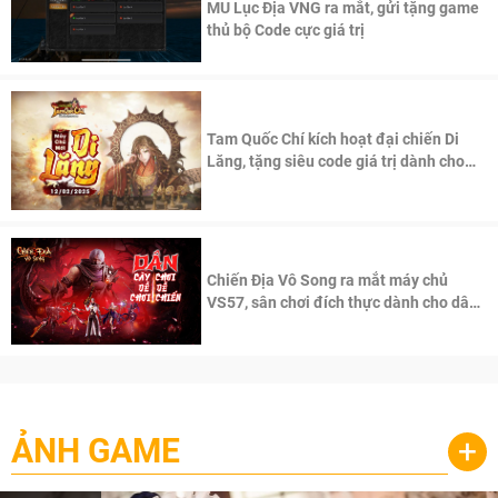
MU Lục Địa VNG ra mắt, gửi tặng game
thủ bộ Code cực giá trị
Tam Quốc Chí kích hoạt đại chiến Di
Lăng, tặng siêu code giá trị dành cho
100 độc giả đầu tiên.
Chiến Địa Vô Song ra mắt máy chủ
VS57, sân chơi đích thực dành cho dân
cày
ẢNH GAME
+