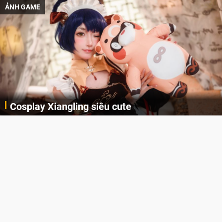
ẢNH GAME
Cosplay Xiangling siêu cute
Cùng thưởng thức những hình ảnh cosplay Xiangling trong Genshin Impact siêu dễ thương của người dùng Weibo "阿包也是兔娘"