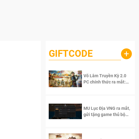
GIFTCODE
+
Võ Lâm Truyền Kỳ 2.0
PC chính thức ra mắt:
Sống lại thanh xuân, giữ
trọn tinh thần Võ Lâm
MU Lục Địa VNG ra mắt,
gửi tặng game thủ bộ
Code cực giá trị