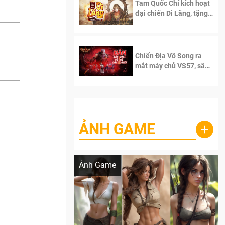
Tam Quốc Chí kích hoạt
đại chiến Di Lăng, tặng
siêu code giá trị dành
cho 100 độc giả đầu
tiên.
Chiến Địa Vô Song ra
mắt máy chủ VS57, sân
chơi đích thực dành cho
dân cày
ẢNH GAME
+
Lala Croft vừa nóng vừa xinh dưới nét vẽ
của AI
Ảnh Game