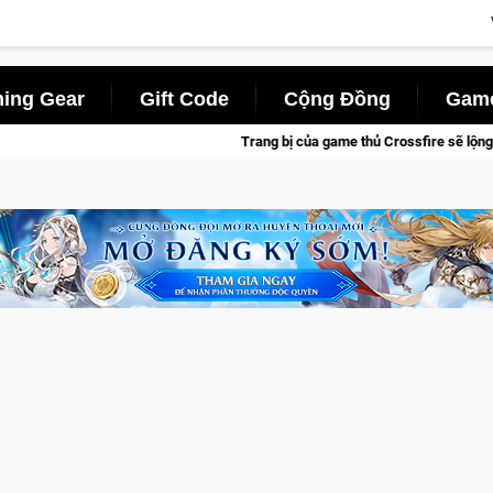
ing Gear
Gift Code
Cộng Đồng
Game
Trang bị của game thủ Crossfire sẽ lộng lẫy ánh đèn với Kho Báu Hoàn