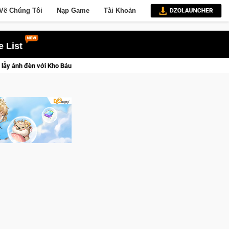
Về Chúng Tôi
Nạp Game
Tài Khoản
 List
g Gia Sapphire Neon Punk