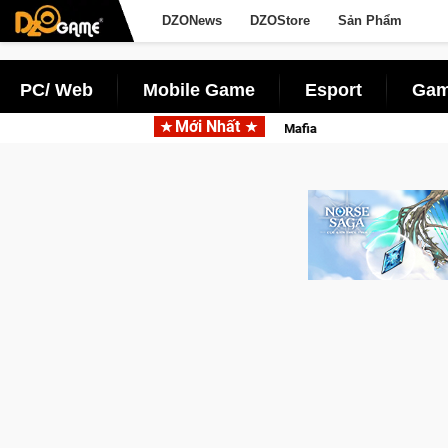
DZONews
DZOStore
Sản Phẩm
PC/ Web
Mobile Game
Esport
Gam
Mới Nhất
iới ngầm trong Cat Mafia