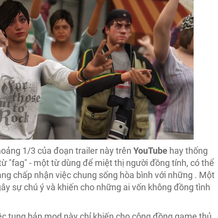
hoảng 1/3 của đoạn trailer này trên
YouTube
hay thống
ừ "fag" - một từ dùng để miệt thị người đồng tính, có thể
àng chấp nhận việc chung sống hòa bình với những . Một
gây sự chú ý và khiến cho những ai vốn không đồng tình
việc tung bản mod này chỉ khiến cho cộng đồng game thủ