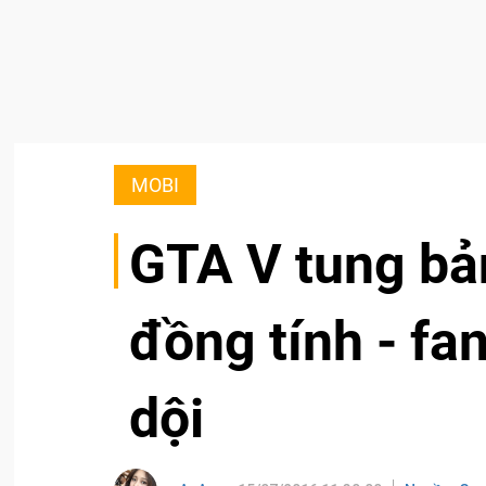
MOBI
GTA V tung bả
đồng tính - fa
dội