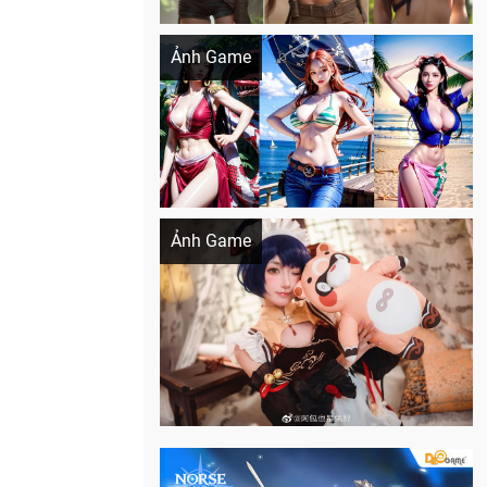
Khi AI Cosplay gái đẹp One Piece
Ảnh Game
Cosplay Xiangling siêu cute
Ảnh Game