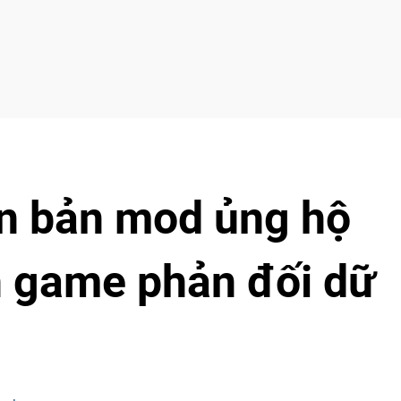
n bản mod ủng hộ
n game phản đối dữ