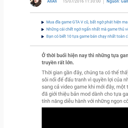
AnAn
15/07/2016 11:30:00
Nguồn: Ga
Mua đĩa game GTA V cũ, bất ngờ phát hiện ma 
Những cái chết ngớ ngẩn nhất mà game thủ vô 
Bạn có biết 10 tựa game bán chạy nhất toàn 
Ở thời buổi hiện nay thì những tựa g
truyền rất lớn.
Thời gian gần đây, chúng ta có thể th
sôi nổi để đấu tranh vì quyền lợi của 
sang cả video game khi mới đây, một 
đã giới thiệu bản mod dành cho tựa g
tính năng diễu hành với những ngọn cờ