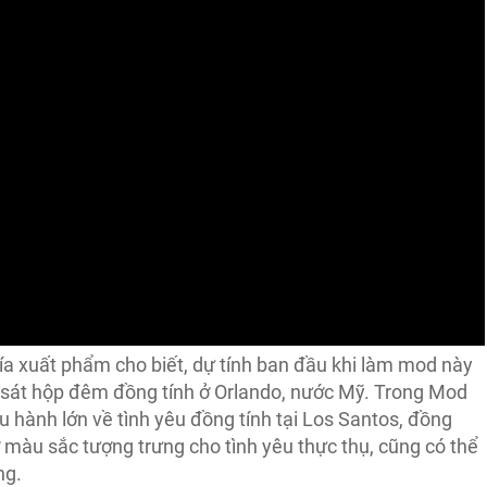
ía xuất phẩm cho biết, dự tính ban đầu khi làm mod này
thảm sát hộp đêm đồng tính ở Orlando, nước Mỹ. Trong Mod
u hành lớn về tình yêu đồng tính tại Los Santos, đồng
ờ màu sắc tượng trưng cho tình yêu thực thụ, cũng có thể
ng.