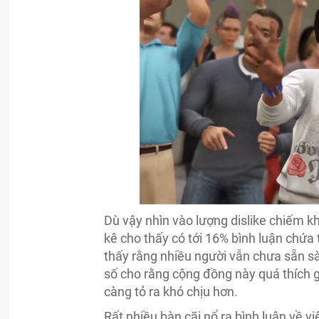
Dù vậy nhìn vào lượng dislike chiếm k
kê cho thấy có tới 16% bình luận chứa t
thấy rằng nhiều người vẫn chưa sẵn s
số cho rằng cộng đồng này quá thích 
càng tỏ ra khó chịu hơn.
Rất nhiều bàn cãi nổ ra bình luận về 