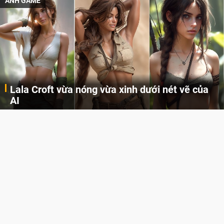
ẢNH GAME
Lala Croft vừa nóng vừa xinh dưới nét vẽ của
AI
Cùng đến với những hình ảnh Lala Croft của Tomb Raider dưới nét vẽ của AI. Một cô nàng xinh đẹp, nóng bỏng nhưng cũng rắn rỏi và mạnh mẽ.