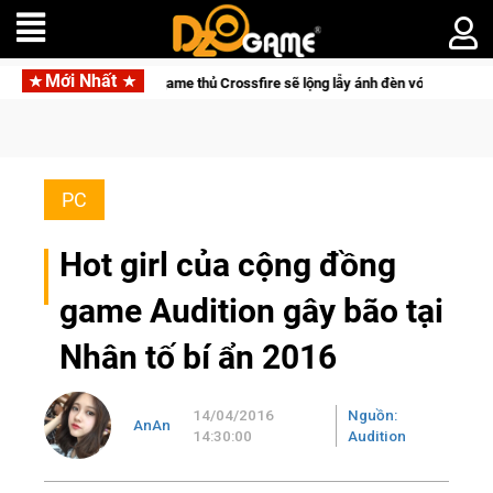
Mới Nhất
của game thủ Crossfire sẽ lộng lẫy ánh đèn với Kho Báu Hoàng Gia Sapphire N
PC
Hot girl của cộng đồng
game Audition gây bão tại
Nhân tố bí ẩn 2016
14/04/2016
Nguồn:
AnAn
14:30:00
Audition