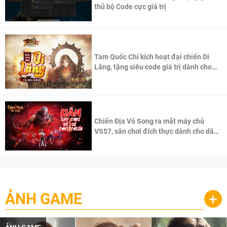
thủ bộ Code cực giá trị
Tam Quốc Chí kích hoạt đại chiến Di
Lăng, tặng siêu code giá trị dành cho
100 độc giả đầu tiên.
Chiến Địa Vô Song ra mắt máy chủ
VS57, sân chơi đích thực dành cho dân
cày
ẢNH GAME
+