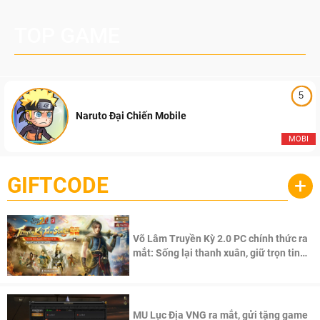
TOP GAME
5
Naruto Đại Chiến Mobile
MOBI
GIFTCODE
+
Võ Lâm Truyền Kỳ 2.0 PC chính thức ra
mắt: Sống lại thanh xuân, giữ trọn tinh
thần Võ Lâm
MU Lục Địa VNG ra mắt, gửi tặng game