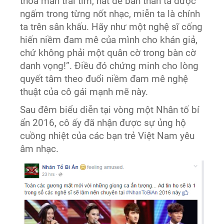
thoả mãn trái tim, hát để bản thân ta được
ngấm trong từng nốt nhạc, miễn ta là chính
ta trên sân khấu. Hãy như một nghệ sĩ cống
hiến niềm đam mê của mình cho khán giả,
chứ không phải một quân cờ trong bàn cờ
danh vọng!”. Điều đó chứng minh cho lòng
quyết tâm theo đuổi niềm đam mê nghệ
thuật của cô gái mạnh mẽ này.
Sau đêm biểu diễn tại vòng một Nhân tố bí
ẩn 2016, cô ấy đã nhận được sự ủng hộ
cuồng nhiệt của các bạn trẻ Việt Nam yêu
âm nhạc.