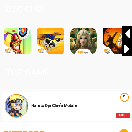
đang được phát triển dựa trên IP Palworld nổi tiếng toàn
DZO CHƠI
cầu, theo giấy phép chính thức từ công ty game Nhật Bản
Pocketpair, Inc.
TOP GAME
5
Naruto Đại Chiến Mobile
MOBI