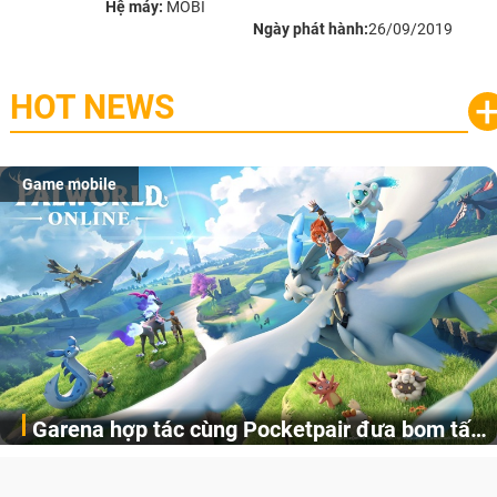
Hệ máy:
MOBI
Ngày phát hành:
26/09/2019
HOT NEWS
Game mobile
Garena hợp tác cùng Pocketpair đưa bom tấn
Garena Singapore hôm nay đã công bố Palworld Online,
săn thú sinh tồn lên di động với tên gọi
một cuộc phiêu lưu sinh tồn nhiều người chơi mới hiện
Palworld Online