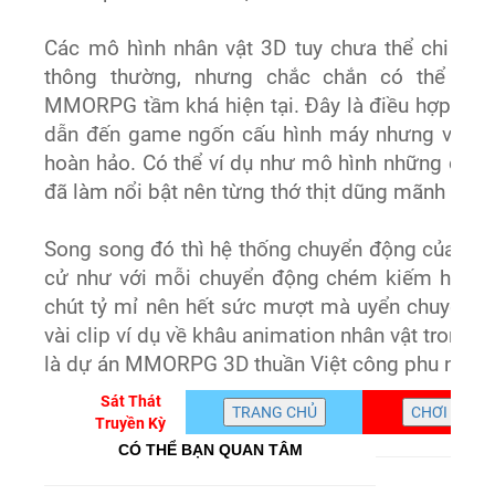
Các mô hình nhân vật 3D tuy chưa thể chi tiết
thông thường, nhưng chắc chắn có thể sán
MMORPG tầm khá hiện tại. Đây là điều hợp lý vì n
dẫn đến game ngốn cấu hình máy nhưng vẫn g
hoàn hảo. Có thể ví dụ như mô hình những chú n
đã làm nổi bật nên từng thớ thịt dũng mãnh cộng 
Song song đó thì hệ thống chuyển động của nhâ
cử như với mỗi chuyển động chém kiếm hoặc 
chút tỷ mỉ nên hết sức mượt mà uyển chuyển. Ch
vài clip ví dụ về khâu animation nhân vật trong 
là dự án MMORPG 3D thuần Việt công phu nhất tr
Sát Thát
Truyền Kỳ
CÓ THỂ BẠN QUAN TÂM
T