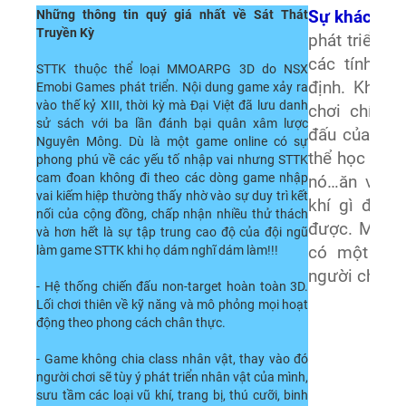
Những thông tin quý giá nhất về Sát Thát
Sự khác biệt
Truyền Kỳ
phát triển 
các tính nă
STTK thuộc thể loại MMOARPG 3D do NSX
định. Khác b
Emobi Games phát triển. Nội dung game xảy ra
vào thế kỷ XIII, thời kỳ mà Đại Việt đã lưu danh
chơi chính 
sử sách với ba lần đánh bại quân xâm lược
đấu của nhâ
Nguyên Mông. Dù là một game online có sự
thể học hàng
phong phú về các yếu tố nhập vai nhưng STTK
cam đoan không đi theo các dòng game nhập
nó…ăn vào 
vai kiếm hiệp thường thấy nhờ vào sự duy trì kết
khí gì để th
nối của cộng đồng, chấp nhận nhiều thử thách
được. Mà ng
và hơn hết là sự tập trung cao độ của đội ngũ
làm game STTK khi họ dám nghĩ dám làm!!!
có một số c
người chơi s
- Hệ thống chiến đấu non-target hoàn toàn 3D.
Lối chơi thiên về kỹ năng và mô phỏng mọi hoạt
động theo phong cách chân thực.
- Game không chia class nhân vật, thay vào đó
người chơi sẽ tùy ý phát triển nhân vật của mình,
sưu tầm các loại vũ khí, trang bị, thú cưỡi, binh