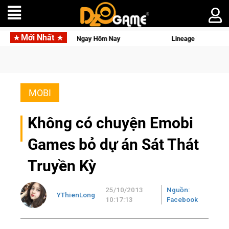
Mới Nhất
 Nay
Lineage W – Quyền lực và tài phú sẽ về tay kẻ đoạt đượ
MOBI
Không có chuyện Emobi
Games bỏ dự án Sát Thát
Truyền Kỳ
25/10/2013
Nguồn:
YThienLong
10:17:13
Facebook