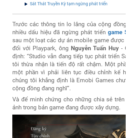
Sát Thát Truyền Kỳ tạm ngừng phát triển
Trước các thông tin lo lắng của cộng đồng về
nhiều dấu hiệu đã ngừng phát triển
game Sát T
sau một loạt các dự án mobile game được công 
đổi với Playpark, ông
Nguyễn Tuấn Huy
- Giá
định: “Studio vẫn đang tiếp tục phát triển Sát 
tôi thừa nhận là tiến độ rất chậm. Một phần vì
một phần vì phải liên tục điều chỉnh kế hoạc
chúng tôi khẳng định là Emobi Games chưa từ 
cộng đồng đang nghĩ”.
Và để minh chứng cho những chia sẻ trên hãn
ảnh trong bản game đang được xây dựng.