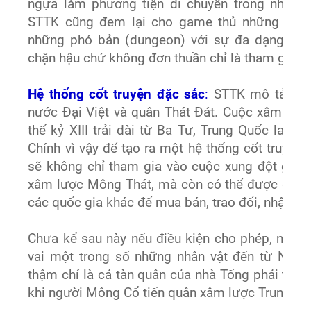
ngựa làm phương tiện di chuyển trong những
STTK cũng đem lại cho game thủ những trận
những phó bản (dungeon) với sự đa dạng về 
chặn hậu chứ không đơn thuần chỉ là tham gia c
Hệ thống cốt truyện đặc sắc
:
STTK mô tả cuộ
nước Đại Việt và quân Thát Đát. Cuộc xâm lăn
thế kỷ XIII trải dài từ Ba Tư, Trung Quốc lan 
Chính vì vậy để tạo ra một hệ thống cốt truyện 
sẽ không chỉ tham gia vào cuộc xung đột giữa
xâm lược Mông Thát, mà còn có thể được gặp 
các quốc gia khác để mua bán, trao đổi, nhận n
Chưa kể sau này nếu điều kiện cho phép, người
vai một trong số những nhân vật đến từ Nhật
thậm chí là cả tàn quân của nhà Tống phải th
khi người Mông Cổ tiến quân xâm lược Trung Qu