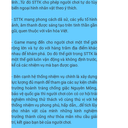
lính…Từ đó STTK cho phép người chơi tự do tùy
biến ngoại hình nhân vật theo ý thích.
- STTK mang phong cách dã sử, các yếu tố hình
ảnh, âm thanh được sáng tạo trên tinh thần gần
gũi, quen thuộc với văn hóa Việt.
- Game mang đến cho người chơi một thế giới
rộng lớn và tự do với hàng trăm địa điểm khác
nhau để khám phá. Do đó thế giới trong STTK là
một thế giới luôn vận động và không định trước,
kể cả các nhiệm vụ mà bạn được giao.
- Bên cạnh hệ thống nhiệm vụ chính là xây dựng
lực lượng đủ mạnh để tham gia các sự kiện chiến
trường hoành tráng chống giặc Nguyên Mông,
bảo vệ quốc gia thì người chơi còn có cơ hội trải
nghiệm những thử thách vô cùng thú vị với hệ
thống nhiệm vụ phong phú, hấp dẫn,…để tích lũy
cho nhân vật của mình những kinh nghiệm
trưởng thành cũng như thỏa mãn nhu cầu giải
trí, kết giao bạn bè của người chơi.