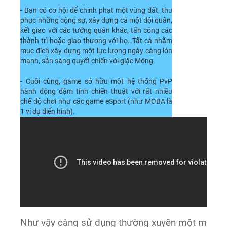
- Bạn có cơ hội để chinh phạt một vùng đất, thu
phục những cộng sự, xây dựng cả một đội quân,
kết giao với các tướng quân khác, tấn công các
thành trì hoặc giao thương với họ…Tất cả nhằm
mục đích xây dựng một lực lượng ngày càng lớn
mạnh, sẵn sàng quyết chiến với giặc Mông.
- Cuối cùng, game sở hữu một hệ thống PvP
hành động đậm tính chiến thuật với rất nhiều
chế độ chơi như các game eSport (như MOBA là
1 ví dụ điển hình).
Như vậy càng sử dụng thường xuyên một món vũ 