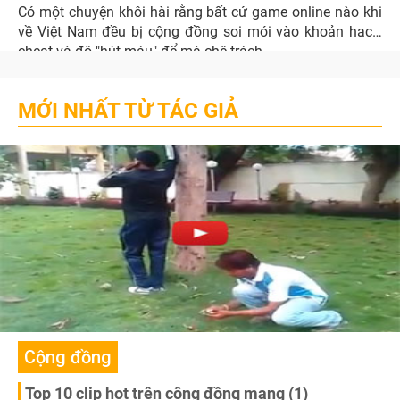
Có một chuyện khôi hài rằng bất cứ game online nào khi
về Việt Nam đều bị cộng đồng soi mói vào khoản hack,
cheat và độ "hút máu" để mà chê trách.
MỚI NHẤT TỪ TÁC GIẢ
Cộng đồng
Top 10 clip hot trên cộng đồng mạng (1)