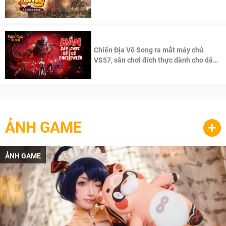
100 độc giả đầu tiên.
Chiến Địa Vô Song ra mắt máy chủ
VS57, sân chơi đích thực dành cho dân
cày
ẢNH GAME
+
ẢNH GAME