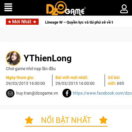
Mới Nhất
Lineage W – Quyền lực và tài phú sẽ về tay kẻ đoạt được Vương Quyền t
YThienLong
Chơi game nhớ nạp lần đầu
Ngày tham gia:
Bài viết mới nhất:
Số bài
29/03/2015 16:00:00
29/03/2015 16:00:00
viết:
695
huy.tran@dzogame.vn
https://www.facebook.com/dz
NỔI BẬT NHẤT