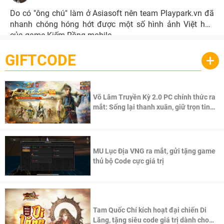
Do có "ông chú" làm ở Asiasoft nên team Playpark.vn đã
nhanh chóng hóng hớt được một số hình ảnh Việt hóa
của game Kiếm Rồng mobile.
GIFTCODE
+
Võ Lâm Truyền Kỳ 2.0 PC chính thức ra
mắt: Sống lại thanh xuân, giữ trọn tinh
thần Võ Lâm
MU Lục Địa VNG ra mắt, gửi tặng game
thủ bộ Code cực giá trị
Tam Quốc Chí kích hoạt đại chiến Di
Lăng, tặng siêu code giá trị dành cho