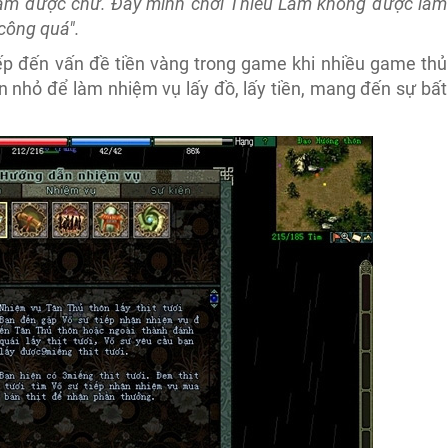
g làm được chứ. Đây mình chơi Thiếu Lâm không được làm
công quá".
iếp đến vấn đề tiền vàng trong game khi nhiều game thủ
n nhỏ để làm nhiệm vụ lấy đồ, lấy tiền, mang đến sự bất