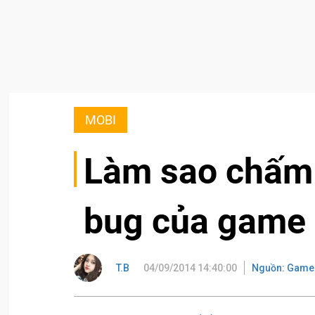
MOBI
Làm sao chấm d
bug của game 
T.B
04/09/2014 14:40:00
Nguồn: Game