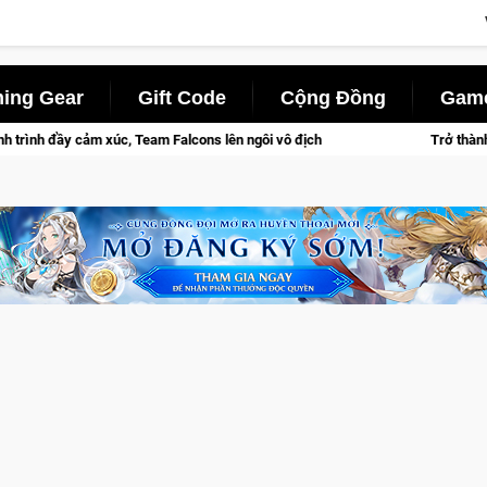
ing Gear
Gift Code
Cộng Đồng
Game
lcons lên ngôi vô địch
Trở thành "Đại ca Mèo" khuấy đảo thế 