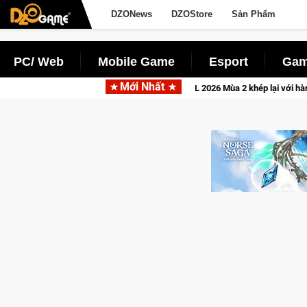
DZONews
DZOStore
Sản Phẩm
PC/ Web
Mobile Game
Esport
Gam
Mới Nhất
CFVL 2026 Mùa 2 khép lại với hành trình đầy cảm xúc, Team Fa