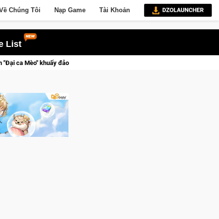
Về Chúng Tôi
Nạp Game
Tài Khoản
 List
giới ngầm trong Cat Mafia