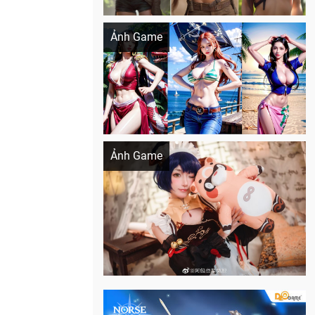
Khi AI Cosplay gái đẹp One Piece
Ảnh Game
Cosplay Xiangling siêu cute
Ảnh Game