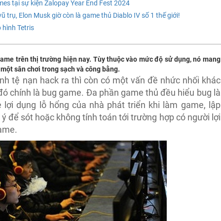
 tại sự kiện Zalopay Year End Fest 2024
rụ, Elon Musk giờ còn là game thủ Diablo IV số 1 thế giới!
hình Tetris
 game trên thị trường hiện nay. Tùy thuộc vào mức độ sử dụng, nó mang
 một sân chơi trong sạch và công bằng.
ạnh tệ nạn hack ra thì còn có một vấn đề nhức nhối khác
đó chính là bug game. Đa phần game thủ đều hiểu bug là
lợi dụng lỗ hổng của nhà phát triển khi làm game, lập
 ý để sót hoặc không tính toán tới trường hợp có người lợi
game.