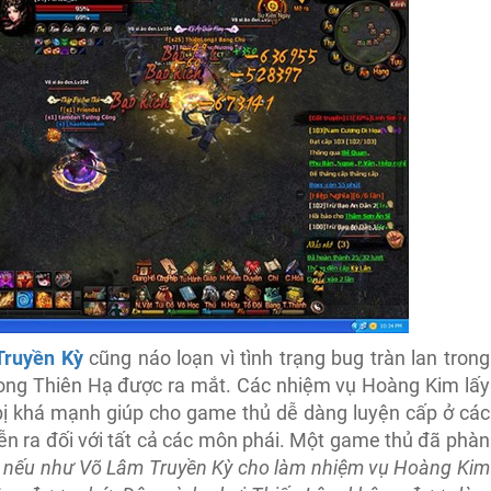
Truyền Kỳ
cũng náo loạn vì tình trạng bug tràn lan trong
ong Thiên Hạ được ra mắt. Các nhiệm vụ Hoàng Kim lấy
bị khá mạnh giúp cho game thủ dễ dàng luyện cấp ở các
iễn ra đối với tất cả các môn phái. Một game thủ đã phàn
vì nếu như Võ Lâm Truyền Kỳ cho làm nhiệm vụ Hoàng Kim