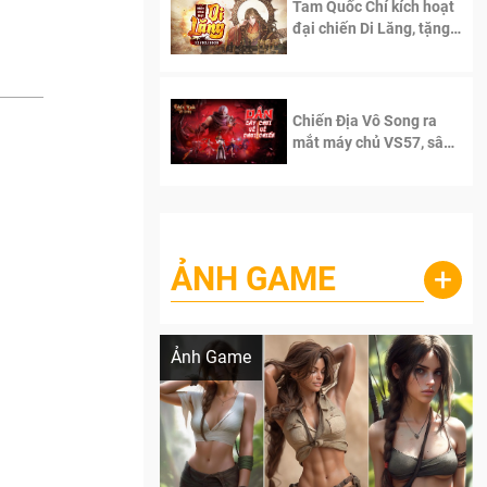
Tam Quốc Chí kích hoạt
đại chiến Di Lăng, tặng
siêu code giá trị dành
cho 100 độc giả đầu
tiên.
Chiến Địa Vô Song ra
mắt máy chủ VS57, sân
chơi đích thực dành cho
dân cày
ẢNH GAME
+
Lala Croft vừa nóng vừa xinh dưới nét vẽ
của AI
Ảnh Game