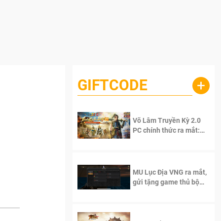
GIFTCODE
+
Võ Lâm Truyền Kỳ 2.0
PC chính thức ra mắt:
Sống lại thanh xuân, giữ
trọn tinh thần Võ Lâm
MU Lục Địa VNG ra mắt,
gửi tặng game thủ bộ
Code cực giá trị