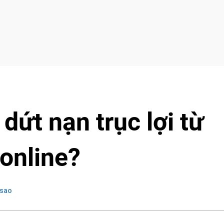
ứt nạn trục lợi từ
online?
sao