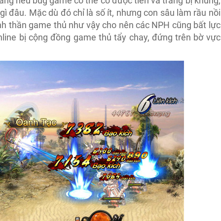
ng nếu bug game có thể có được tiền và trang bị khủng,
 gì đâu. Mặc dù đó chỉ là số ít, nhưng con sâu làm rầu nồi
tinh thần game thủ như vậy cho nên các NPH cũng bất lực
nline bị cộng đồng game thủ tẩy chay, đứng trên bờ vực