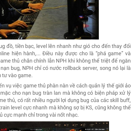
g đồ, tiền bạc, level lên nhanh như gió cho đến thay đổi
line hiện hành,... Điều này được cho là “phá game” và
ame thủ chân chính lẫn NPH khi không thể triệt để ngăn
ạn bug, NPH chỉ có nước rollback server, song nó lại là
u tư vào game.
n vụ việc game thủ phàn nàn về cách quản lý thế giới ảo
 mặc cho nạn bug tràn lan mà không có biện pháp xử lý
 thủ, có rất nhiều người lợi dụng bug của các skill buff,
rain level cực nhanh mà không sợ bị KS, cũng không thể
hủ cực mạnh chỉ trong vài nốt nhạc.