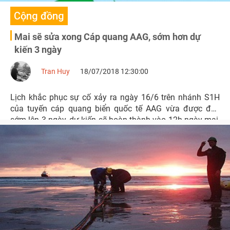
Cộng đồng
Mai sẽ sửa xong Cáp quang AAG, sớm hơn dự
kiến 3 ngày
Tran Huy
18/07/2018 12:30:00
Lịch khắc phục sự cố xảy ra ngày 16/6 trên nhánh S1H
của tuyến cáp quang biển quốc tế AAG vừa được đẩy
sớm lên 3 ngày, dự kiến sẽ hoàn thành vào 12h ngày mai,
19/7/2018, thay vì hoàn tất vào 5h ngày 22/7/2018 so
với lịch cũ.