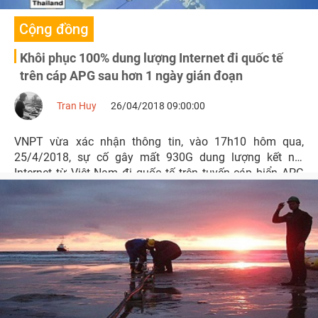
Cộng đồng
Khôi phục 100% dung lượng Internet đi quốc tế
trên cáp APG sau hơn 1 ngày gián đoạn
Tran Huy
26/04/2018 09:00:00
VNPT vừa xác nhận thông tin, vào 17h10 hôm qua,
25/4/2018, sự cố gây mất 930G dung lượng kết nối
Internet từ Việt Nam đi quốc tế trên tuyến cáp biển APG
xảy ra tối 23/4 đã được khắc phục.