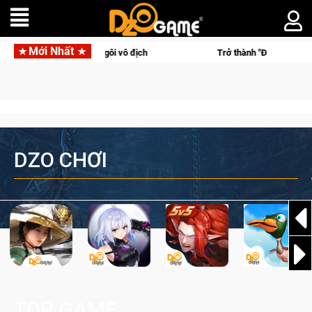
Mới Nhất
Trở thành "Đại ca Mèo" khuấy đảo thế giới ngầm trong Cat Mafia
DZO CHƠI
TOP GAME