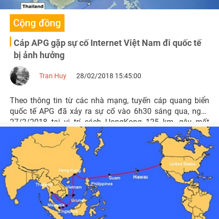
Cộng đồng
Cáp APG gặp sự cố Internet Việt Nam đi quốc tế
bị ảnh hưởng
Tran Huy
28/02/2018 15:45:00
Theo thông tin từ các nhà mạng, tuyến cáp quang biển
quốc tế APG đã xảy ra sự cố vào 6h30 sáng qua, ngày
27/2/2018 tại vị trí cách HongKong 125 km, gây mất
dung lượng kết nối Internet quốc tế từ Việt Nam đi
HongKong.