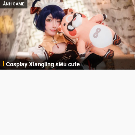
ẢNH GAME
Cosplay Xiangling siêu cute
Cùng thưởng thức những hình ảnh cosplay Xiangling trong Genshin Impact siêu dễ thương của người dùng Weibo "阿包也是兔娘"