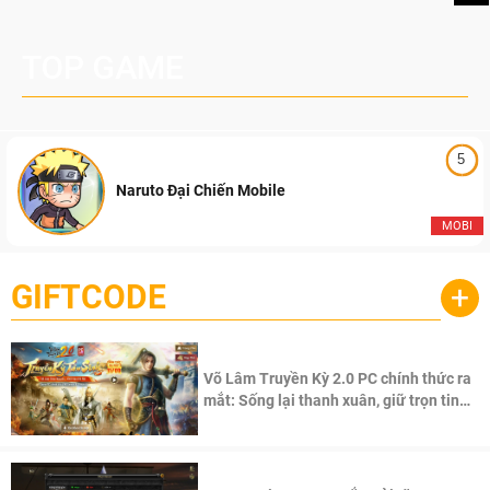
TOP GAME
5
Naruto Đại Chiến Mobile
MOBI
GIFTCODE
+
Võ Lâm Truyền Kỳ 2.0 PC chính thức ra
mắt: Sống lại thanh xuân, giữ trọn tinh
thần Võ Lâm