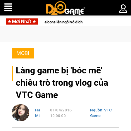
Mới Nhất
m Falcons lên ngôi vô địch
Trở thành "Đại ca Mèo" khuấy đảo 
MOBI
Làng game bị 'bóc mẽ'
chiêu trò trong vlog của
VTC Game
Ha
01/04/2016
Nguồn: VTC
Mi
10:00:00
Game