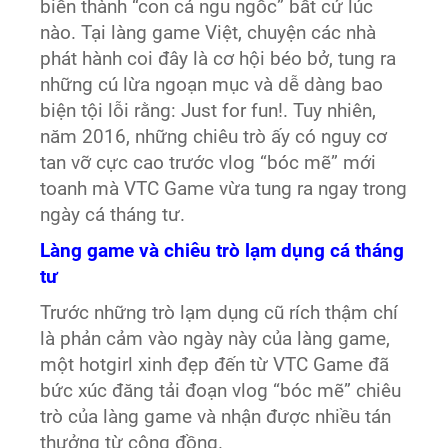
biến thành “con cá ngu ngốc” bất cứ lúc
nào. Tại làng game Việt, chuyện các nhà
phát hành coi đây là cơ hội béo bở, tung ra
những cú lừa ngoạn mục và dễ dàng bao
biện tội lỗi rằng: Just for fun!. Tuy nhiên,
năm 2016, những chiêu trò ấy có nguy cơ
tan vỡ cực cao trước vlog “bóc mẽ” mới
toanh mà VTC Game vừa tung ra ngay trong
ngày cá tháng tư.
Làng game và chiêu trò lạm dụng cá tháng
tư
Trước những trò lạm dụng cũ rích thậm chí
là phản cảm vào ngày này của làng game,
một hotgirl xinh đẹp đến từ VTC Game đã
bức xúc đăng tải đoạn vlog “bóc mẽ” chiêu
trò của làng game và nhận được nhiều tán
thưởng từ cộng đồng.