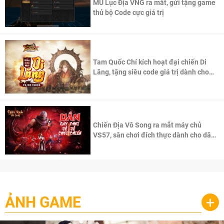
MU Lục Địa VNG ra mắt, gửi tặng game
thủ bộ Code cực giá trị
Tam Quốc Chí kích hoạt đại chiến Di
Lăng, tặng siêu code giá trị dành cho
100 độc giả đầu tiên.
Chiến Địa Vô Song ra mắt máy chủ
VS57, sân chơi đích thực dành cho dân
cày
ẢNH GAME
+