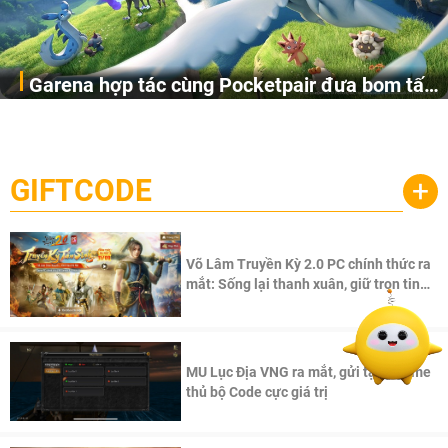
Garena hợp tác cùng Pocketpair đưa bom tấn
Garena Singapore hôm nay đã công bố Palworld Online,
săn thú sinh tồn lên di động với tên gọi
một cuộc phiêu lưu sinh tồn nhiều người chơi mới hiện
Palworld Online
đang được phát triển dựa trên IP Palworld nổi tiếng toàn
cầu, theo giấy phép chính thức từ công ty game Nhật Bản
GIFTCODE
+
Pocketpair, Inc.
Võ Lâm Truyền Kỳ 2.0 PC chính thức ra
mắt: Sống lại thanh xuân, giữ trọn tinh
thần Võ Lâm
MU Lục Địa VNG ra mắt, gửi tặng game
thủ bộ Code cực giá trị