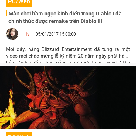
PC/Web
Màn chơi hầm ngục kinh điển trong Diablo I đã
chính thức được remake trên Diablo III
Hy
05/01/2017 15:00:00
Mới đây, hãng Blizzard Entertainment đã tung ra một
video mới chào mừng lễ kỷ niệm 20 năm ngày phát hành
bản Diablo đầu tiên cũng như giới thiệu event “The
Darkening of Tristram” sắp tới của Diablo III.