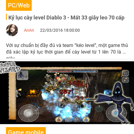
PC/Web
Kỷ lục cày level Diablo 3 - Mất 33 giây leo 70 cấp
AnAn
22/03/2016 18:00:00
Với sự chuẩn bị đầy đủ và team “kéo level”, một game thủ
đã xác lập kỷ lục thời gian để cày level từ 1 lên 70 là 33
giây.
Game mobile