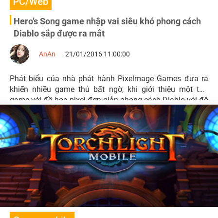
PC/Web
Hero’s Song game nhập vai siêu khó phong cách
Diablo sắp được ra mắt
AnAn
21/01/2016 11:00:00
Phát biểu của nhà phát hành Pixelmage Games đưa ra
khiến nhiều game thủ bất ngờ, khi giới thiệu một tựa
game với đồ họa pixel đơn giản phong cách Diablo với độ
khó siêu hạng