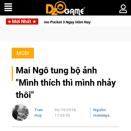
Mới Nhất
mo Pocket 3 Ngay Hôm Nay
Lineage W – Quyền lực và tài phú s
MOBI
Mai Ngô tung bộ ảnh
"Mình thích thì mình nhảy
thôi"
Tran
06/10/2016
Nguồn:
Huy
17:30:00
Hotsteps