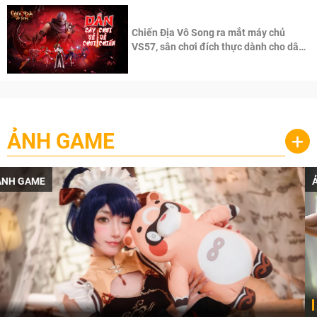
Chiến Địa Vô Song ra mắt máy chủ
VS57, sân chơi đích thực dành cho dân
cày
ẢNH GAME
+
ẢNH GAME
Lala Croft vừa nóng vừa xinh dưới nét vẽ của