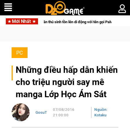
Mới Nhất
săn thú sinh tồn lên di động với tên gọi Palworld Online
Nors
PC
Những điều hấp dẫn khiến
cho triệu người say mê
manga Lớp Học Ám Sát
07/08/2016
Nguồn:
GosuT
21:00:00
Kotaku