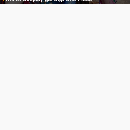
Những cô nàng nóng bỏng Boa Hancock, Nico Robin, Nami, Yamato hay Perona được AI vẽ lại dưới hình thức Cosplay cực kỳ chuẩn chỉnh.