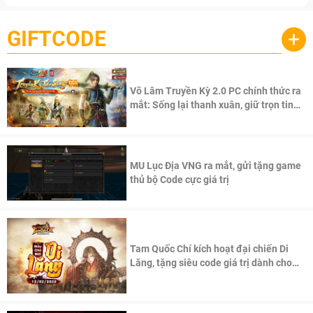
GIFTCODE
+
Võ Lâm Truyền Kỳ 2.0 PC chính thức ra
mắt: Sống lại thanh xuân, giữ trọn tinh
thần Võ Lâm
MU Lục Địa VNG ra mắt, gửi tặng game
thủ bộ Code cực giá trị
Tam Quốc Chí kích hoạt đại chiến Di
Lăng, tặng siêu code giá trị dành cho
100 độc giả đầu tiên.