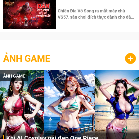
Chiến Địa Vô Song ra mắt máy chủ
VS57, sân chơi đích thực dành cho dân
cày
ẢNH GAME
+
ẢNH GAME
Khi AI Cosplay gái đẹp One Piece