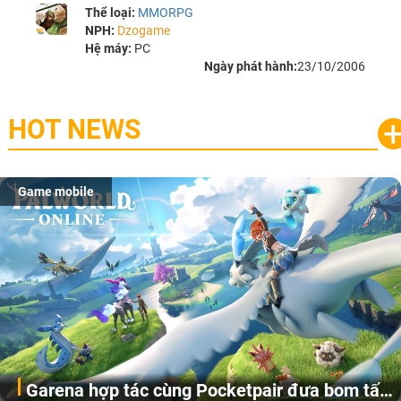
Thể loại:
MMORPG
NPH:
Dzogame
Hệ máy:
PC
Ngày phát hành:
23/10/2006
HOT NEWS
Game mobile
Garena hợp tác cùng Pocketpair đưa bom tấn