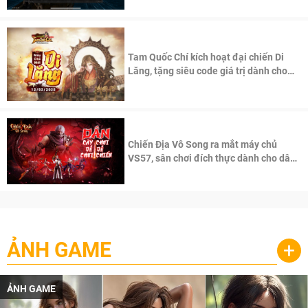
Tam Quốc Chí kích hoạt đại chiến Di
Lăng, tặng siêu code giá trị dành cho
100 độc giả đầu tiên.
Chiến Địa Vô Song ra mắt máy chủ
VS57, sân chơi đích thực dành cho dân
cày
ẢNH GAME
+
ẢNH GAME