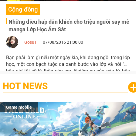
Cộng đồng
Những điều hấp dẫn khiến cho triệu người say mê
manga Lớp Học Ám Sát
GosuT
07/08/2016 21:00:00
Bạn phải làm gì nếu một ngày kia, khi đang ngồi trong lớp
học, một con bạch tuộc da xanh bước vào lớp và nói "Từ
bây giờ tôi sẽ là thầy các em. Nhiệm vụ của các từ bây
giờ đến hết năm học là giết tôi. Nếu không tôi sẽ cho nổ
HOT NEWS
tung Trái Đất"?
Game mobile