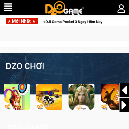
Mới Nhất
ới Thức Tỉnh, Săn DJI Osmo Pocket 3 Ngay Hôm Nay
Lineage 
DZO CHƠI
TOP GAME