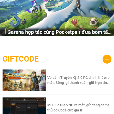
Garena hợp tác cùng Pocketpair đưa bom tấn
Garena Singapore hôm nay đã công bố Palworld Online,
săn thú sinh tồn lên di động với tên gọi
một cuộc phiêu lưu sinh tồn nhiều người chơi mới hiện
Palworld Online
đang được phát triển dựa trên IP Palworld nổi tiếng toàn
cầu, theo giấy phép chính thức từ công ty game Nhật Bản
GIFTCODE
+
Pocketpair, Inc.
Võ Lâm Truyền Kỳ 2.0 PC chính thức ra
mắt: Sống lại thanh xuân, giữ trọn tinh
thần Võ Lâm
MU Lục Địa VNG ra mắt, gửi tặng game
thủ bộ Code cực giá trị