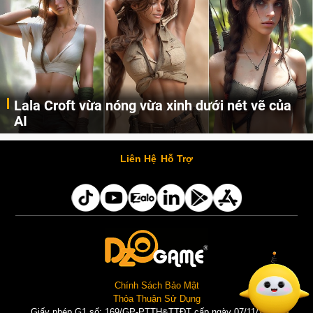
Lala Croft vừa nóng vừa xinh dưới nét vẽ của
AI
Cùng đến với những hình ảnh Lala Croft của Tomb Raider dưới nét vẽ của AI. Một cô nàng xinh đẹp, nóng bỏng nhưng cũng rắn rỏi và mạnh mẽ.
Liên Hệ
Hỗ Trợ
Chính Sách Bảo Mật
Thỏa Thuận Sử Dụng
Giấy phép G1 số: 169/GP-PTTH&TTĐT cấp ngày 07/11/2025 |