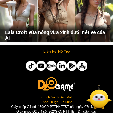
Lala Croft vừa nóng vừa xinh dưới nét vẽ của
AI
Cùng đến với những hình ảnh Lala Croft của Tomb Raider dưới nét vẽ của AI. Một cô nàng xinh đẹp, nóng bỏng nhưng cũng rắn rỏi và mạnh mẽ.
Liên Hệ
Hỗ Trợ
Chính Sách Bảo Mật
Thỏa Thuận Sử Dụng
Giấy phép G1 số: 169/GP-PTTH&TTĐT cấp ngày 07/11/2025 |
Giấy phép G2,3,4 số: 202/GXN-PTTH&TTĐT cấp ngày