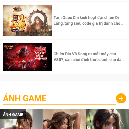
Tam Quốc Chí kích hoạt đại chiến Di
Lăng, tặng siêu code giá trị dành cho
100 độc giả đầu tiên.
Chiến Địa Vô Song ra mắt máy chủ
VS57, sân chơi đích thực dành cho dân
cày
ẢNH GAME
+
ẢNH GAME