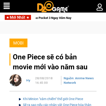
Mới Nhất
nh, Săn DJI Osmo Pocket 3 Ngay Hôm Nay
Lineage W – Quyền l
MOBI
One Piece sẽ có bản
movie mới vào năm sau
28/08/2018
Nguồn: Anime News
Hy
16:45:00
Network
Khi Minion "xâm chiếm" thế giới One Piece
Sẽ ra sao nếu các nhân vật One Piece hóa thân