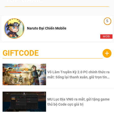
5
Naruto Đại Chiến Mobile
MOBI
GIFTCODE
+
Võ Lâm Truyền Kỳ 2.0 PC chính thức ra
mắt: Sống lại thanh xuân, giữ trọn tinh
thần Võ Lâm
MU Lục Địa VNG ra mắt, gửi tặng game
thủ bộ Code cực giá trị