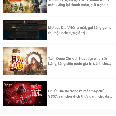
mắt: Sống lại thanh xuân, giữ trọn tinh
thần Võ Lâm
MU Lục Địa VNG ra mắt, gửi tặng game
thủ bộ Code cực giá trị
Tam Quốc Chí kích hoạt đại chiến Di
Lăng, tặng siêu code giá trị dành cho
100 độc giả đầu tiên.
Chiến Địa Vô Song ra mắt máy chủ
VS57, sân chơi đích thực dành cho dân
cày