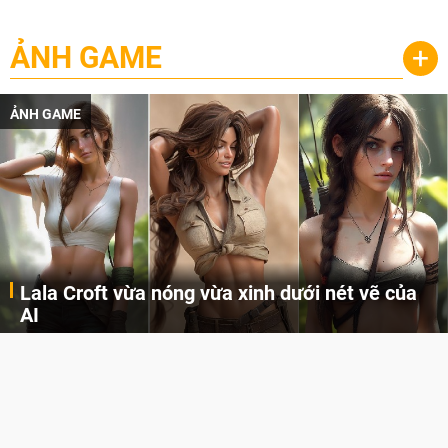
ẢNH GAME
+
ẢNH GAME
Lala Croft vừa nóng vừa xinh dưới nét vẽ của
AI
Cùng đến với những hình ảnh Lala Croft của Tomb Raider dưới nét vẽ của AI. Một cô nàng xinh đẹp, nóng bỏng nhưng cũng rắn rỏi và mạnh mẽ.