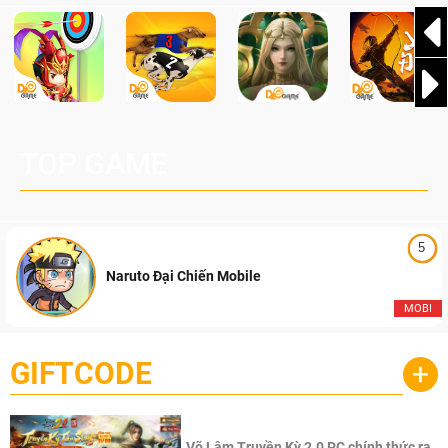
TOP GAME
5
Naruto Đại Chiến Mobile
MOBI
GIFTCODE
+
Võ Lâm Truyền Kỳ 2.0 PC chính thức ra