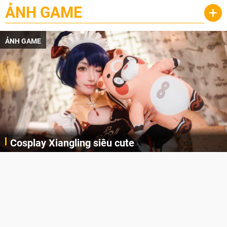
ẢNH GAME
+
ẢNH GAME
Cosplay Xiangling siêu cute
Cùng thưởng thức những hình ảnh cosplay Xiangling trong Genshin Impact siêu dễ thương của người dùng Weibo "阿包也是兔娘"