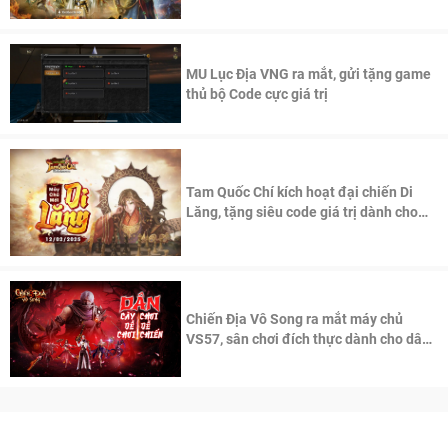
thần Võ Lâm
MU Lục Địa VNG ra mắt, gửi tặng game
thủ bộ Code cực giá trị
Tam Quốc Chí kích hoạt đại chiến Di
Lăng, tặng siêu code giá trị dành cho
100 độc giả đầu tiên.
Chiến Địa Vô Song ra mắt máy chủ
VS57, sân chơi đích thực dành cho dân
cày