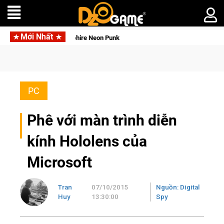
Mới Nhất
àng Gia Sapphire Neon Punk
PC
Phê với màn trình diễn
kính Hololens của
Microsoft
Tran
07/10/2015
Nguồn: Digital
Huy
13:30:00
Spy