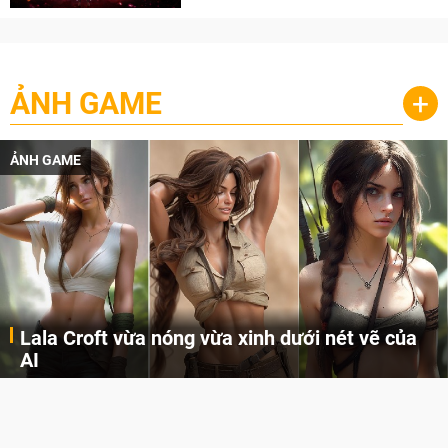
ẢNH GAME
+
ẢNH GAME
Lala Croft vừa nóng vừa xinh dưới nét vẽ của
AI
Cùng đến với những hình ảnh Lala Croft của Tomb Raider dưới nét vẽ của AI. Một cô nàng xinh đẹp, nóng bỏng nhưng cũng rắn rỏi và mạnh mẽ.