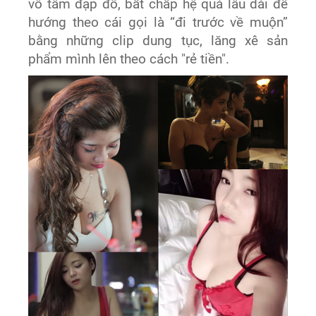
vô tâm đạp đổ, bất chấp hệ quả lâu dài để
hướng theo cái gọi là “đi trước về muộn”
bằng những clip dung tục, lăng xê sản
phẩm mình lên theo cách "rẻ tiền".