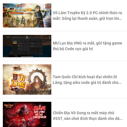
Võ Lâm Truyền Kỳ 2.0 PC chính thức ra
mắt: Sống lại thanh xuân, giữ trọn tinh
thần Võ Lâm
MU Lục Địa VNG ra mắt, gửi tặng game
thủ bộ Code cực giá trị
Tam Quốc Chí kích hoạt đại chiến Di
Lăng, tặng siêu code giá trị dành cho
100 độc giả đầu tiên.
Chiến Địa Vô Song ra mắt máy chủ
VS57, sân chơi đích thực dành cho dân
cày