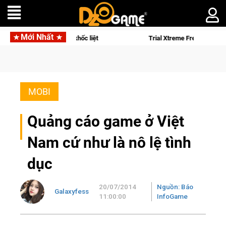
Mới Nhất
ch sử khốc liệt
Trial Xtreme Freedom – Game đua xe mô tô Pv
MOBI
Quảng cáo game ở Việt
Nam cứ như là nô lệ tình
dục
20/07/2014
Nguồn: Báo
Galaxyfess
11:00:00
InfoGame