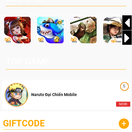
TOP GAME
5
Naruto Đại Chiến Mobile
MOBI
GIFTCODE
+