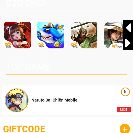
DZO CHƠI
TOP GAME
5
Naruto Đại Chiến Mobile
MOBI
GIFTCODE
+