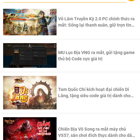
Võ Lâm Truyền Kỳ 2.0 PC chính thức ra
mắt: Sống lại thanh xuân, giữ trọn tinh
thần Võ Lâm
MU Lục Địa VNG ra mắt, gửi tặng game
thủ bộ Code cực giá trị
Tam Quốc Chí kích hoạt đại chiến Di
Lăng, tặng siêu code giá trị dành cho
100 độc giả đầu tiên.
Chiến Địa Vô Song ra mắt máy chủ
VS57, sân chơi đích thực dành cho dân