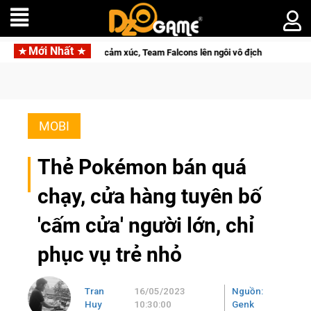
Mới Nhất
nh trình đầy cảm xúc, Team Falcons lên ngôi vô địch
Trở thàn
MOBI
Thẻ Pokémon bán quá
chạy, cửa hàng tuyên bố
'cấm cửa' người lớn, chỉ
phục vụ trẻ nhỏ
Tran
16/05/2023
Nguồn:
Huy
10:30:00
Genk