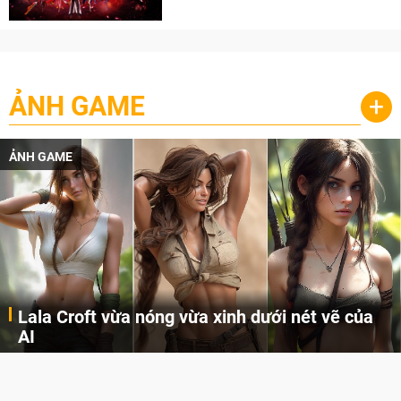
cày
ẢNH GAME
+
ẢNH GAME
Lala Croft vừa nóng vừa xinh dưới nét vẽ của
AI
Cùng đến với những hình ảnh Lala Croft của Tomb Raider dưới nét vẽ của AI. Một cô nàng xinh đẹp, nóng bỏng nhưng cũng rắn rỏi và mạnh mẽ.