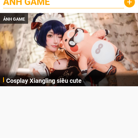
ẢNH GAME
+
ẢNH GAME
Cosplay Xiangling siêu cute
Cùng thưởng thức những hình ảnh cosplay Xiangling trong Genshin Impact siêu dễ thương của người dùng Weibo "阿包也是兔娘"