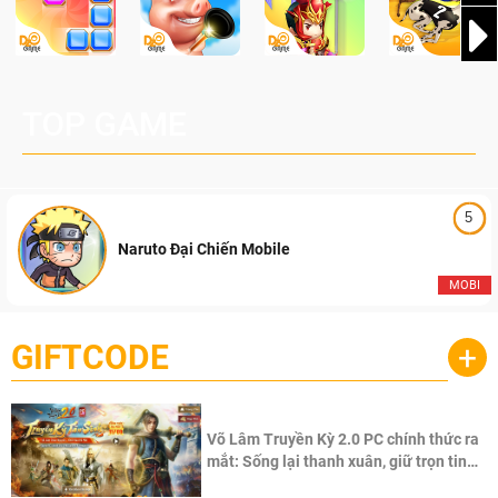
TOP GAME
5
Naruto Đại Chiến Mobile
MOBI
GIFTCODE
+
Võ Lâm Truyền Kỳ 2.0 PC chính thức ra
mắt: Sống lại thanh xuân, giữ trọn tinh
thần Võ Lâm