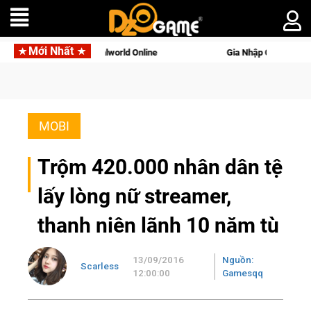
Mới Nhất
i tên gọi Palworld Online
Gia Nhập Closed Beta Norse Saga: 
MOBI
Trộm 420.000 nhân dân tệ
lấy lòng nữ streamer,
thanh niên lãnh 10 năm tù
13/09/2016
Nguồn:
Scarless
12:00:00
Gamesqq