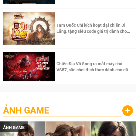
Tam Quốc Chí kích hoạt đại chiến Di
Lăng, tặng siêu code giá trị dành cho
100 độc giả đầu tiên.
Chiến Địa Vô Song ra mắt máy chủ
VS57, sân chơi đích thực dành cho dân
cày
ẢNH GAME
+
ẢNH GAME