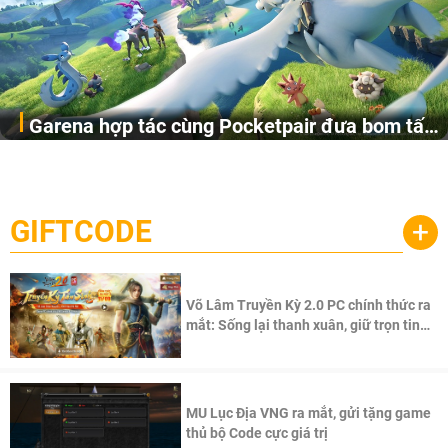
Garena hợp tác cùng Pocketpair đưa bom tấn
Garena Singapore hôm nay đã công bố Palworld Online,
săn thú sinh tồn lên di động với tên gọi
một cuộc phiêu lưu sinh tồn nhiều người chơi mới hiện
Palworld Online
đang được phát triển dựa trên IP Palworld nổi tiếng toàn
cầu, theo giấy phép chính thức từ công ty game Nhật Bản
GIFTCODE
+
Pocketpair, Inc.
Võ Lâm Truyền Kỳ 2.0 PC chính thức ra
mắt: Sống lại thanh xuân, giữ trọn tinh
thần Võ Lâm
MU Lục Địa VNG ra mắt, gửi tặng game
thủ bộ Code cực giá trị