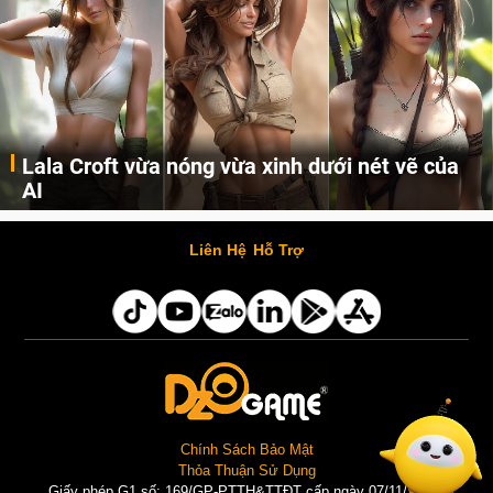
Lala Croft vừa nóng vừa xinh dưới nét vẽ của
AI
Cùng đến với những hình ảnh Lala Croft của Tomb Raider dưới nét vẽ của AI. Một cô nàng xinh đẹp, nóng bỏng nhưng cũng rắn rỏi và mạnh mẽ.
Liên Hệ
Hỗ Trợ
Chính Sách Bảo Mật
Thỏa Thuận Sử Dụng
Giấy phép G1 số: 169/GP-PTTH&TTĐT cấp ngày 07/11/2025 |