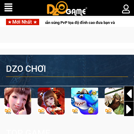
Mới Nhất
l Hunter: Game bắn súng PvP tọa độ đỉnh cao đưa bạn vào các chiến dịch lịch 
DZO CHƠI
TOP GAME