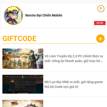
5
Naruto Đại Chiến Mobile
MOBI
GIFTCODE
+
Võ Lâm Truyền Kỳ 2.0 PC chính thức ra
mắt: Sống lại thanh xuân, giữ trọn tinh
thần Võ Lâm
MU Lục Địa VNG ra mắt, gửi tặng game
thủ bộ Code cực giá trị