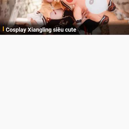
Cosplay Xiangling siêu cute
Cùng thưởng thức những hình ảnh cosplay Xiangling trong Genshin Impact siêu dễ thương của người dùng Weibo "阿包也是兔娘"