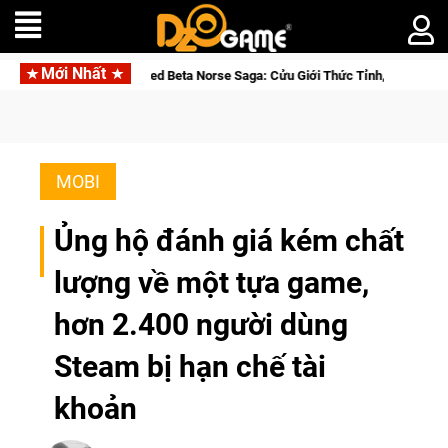
Mới Nhất
a Nhập Closed Beta Norse Saga: Cửu Giới Thức Tỉnh, Săn DJI Osmo Pocket 3
MOBI
Ủng hộ đánh giá kém chất
lượng về một tựa game,
hơn 2.400 người dùng
Steam bị hạn chế tài
khoản