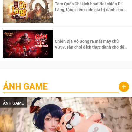
Tam Quốc Chí kích hoạt đại chiến Di
Lăng, tặng siêu code giá trị dành cho
100 độc giả đầu tiên.
Chiến Địa Vô Song ra mắt máy chủ
VS57, sân chơi đích thực dành cho dân
cày
ẢNH GAME
+
ẢNH GAME