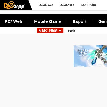
DZONews
DZOStore
Sản Phẩm
PC/ Web
Mobile Game
Esport
Gam
Mới Nhất
Garena hợp tác cùng Pocketpair đưa bom t