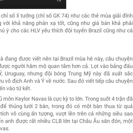
ỉ số lí tưởng (chỉ số GK 74) như các thẻ mùa giải đỉnh
 với khả năng phản xạ tốt, cũng như giá bán khá phải
hú ý cho các HLV yêu thích đội tuyển Brazil cũng như cá
à đang được viết nên tại Brazil mùa hè này, câu chuyện
 được người hâm mộ quan tâm hơn cả. Lọt vào bảng đấu
 Ý, Uruguay, nhưng đội bóng Trung Mỹ này đã xuất sắc
ựu vô địch Anh và Ý về nước. Sau đó viết tiếp câu chuyện
iến vào tứ kết.
 môn Keylor Navas là cực kỳ to lớn. Trong suốt 4 trận đã
để thủng lưới 2 bàn, trong đó có một bàn thua từ quả
tích vô cùng ấn tượng, vượt lên trên cả những siêu sao
iến anh được rất nhiều CLB lớn tại Châu Âu săn đón, một
avas.