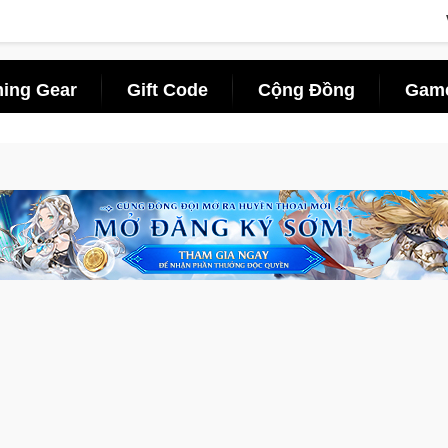
ing Gear
Gift Code
Cộng Đồng
Game
ấn săn thú sinh tồn lên di động với tên gọi Palworld Online
G