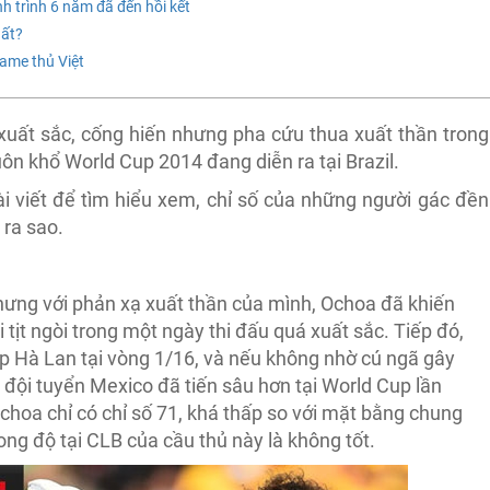
h trình 6 năm đã đến hồi kết
hất?
game thủ Việt
xuất sắc, cống hiến nhưng pha cứu thua xuất thần trong
huôn khổ World Cup 2014 đang diễn ra tại Brazil.
i viết để tìm hiểu xem, chỉ số của những người gác đền
3
ra sao.
nhưng với phản xạ xuất thần của mình, Ochoa đã khiến
 tịt ngòi trong một ngày thi đấu quá xuất sắc. Tiếp đó,
ặp Hà Lan tại vòng 1/16, và nếu không nhờ cú ngã gây
 đội tuyển Mexico đã tiến sâu hơn tại World Cup lần
choa chỉ có chỉ số 71, khá thấp so với mặt bằng chung
ng độ tại CLB của cầu thủ này là không tốt.