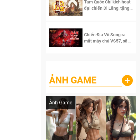
Tam Quốc Chí kích hoạt
đại chiến Di Lăng, tặng
siêu code giá trị dành
cho 100 độc giả đầu
tiên.
Chiến Địa Vô Song ra
mắt máy chủ VS57, sân
chơi đích thực dành cho
dân cày
ẢNH GAME
+
Lala Croft vừa nóng vừa xinh dưới nét vẽ
của AI
Ảnh Game