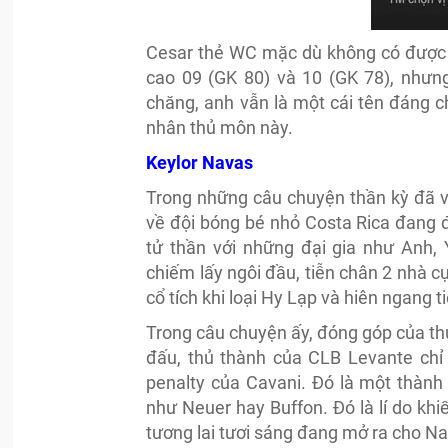
Cesar thẻ WC mặc dù không có được ch
cao 09 (GK 80) và 10 (GK 78), nhưng
chăng, anh vẫn là một cái tên đáng c
nhân thủ môn này.
Keylor Navas
Trong những câu chuyện thần kỳ đã v
về đội bóng bé nhỏ Costa Rica đang
tử thần với những đại gia như Anh,
chiếm lấy ngôi đầu, tiễn chân 2 nhà c
cổ tích khi loại Hy Lạp và hiên ngang t
Trong câu chuyện ấy, đóng góp của thủ
đấu, thủ thành của CLB Levante chỉ 
penalty của Cavani. Đó là một thành 
như Neuer hay Buffon. Đó là lí do kh
tương lai tươi sáng đang mở ra cho N