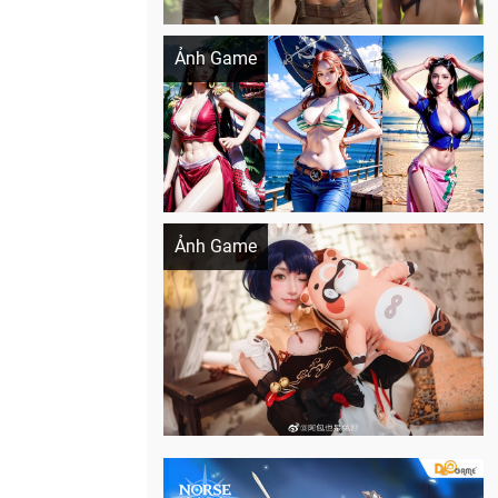
Khi AI Cosplay gái đẹp One Piece
Ảnh Game
Cosplay Xiangling siêu cute
Ảnh Game