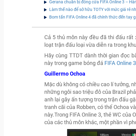
Gerana chuẩn bị đóng cửa FIFA Online 3 – Hàn
Làm thế nào để sở hữu TOTY với mức giá rẻ n
Bom tấn FIFA Online 4 đã chính thức đến tay 
Cả 5 thủ môn này đều đã thi đấu rất 
loạt trận đấu loại vừa diễn ra trong k
Hãy cùng TTDT dành thời gian đọc bà
này trong game bóng đá
FIFA Online 
Guillermo Ochoa
Mặc dù không có chiều cao lí tưởng, 
những ngôi sao triệu đô của Brazil phải
anh lại gây ấn tượng trong trận đấu g
tranh cãi của Robben, có thể Ochoa và
này.Trong FIFA Online 3, thẻ WC của O
của các thủ môn khác, một phần vì pho