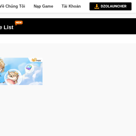
Về Chúng Tôi
Nạp Game
Tài Khoản
 List
ia Nhập Closed Beta Norse Saga: Cửu Giới Thức Tỉnh, Săn DJI Osmo Pocket 