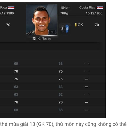
thẻ mùa giải 13 (GK 70), thủ môn này cũng không có thẻ