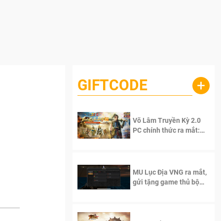
GIFTCODE
+
Võ Lâm Truyền Kỳ 2.0
PC chính thức ra mắt:
Sống lại thanh xuân, giữ
trọn tinh thần Võ Lâm
MU Lục Địa VNG ra mắt,
gửi tặng game thủ bộ
Code cực giá trị