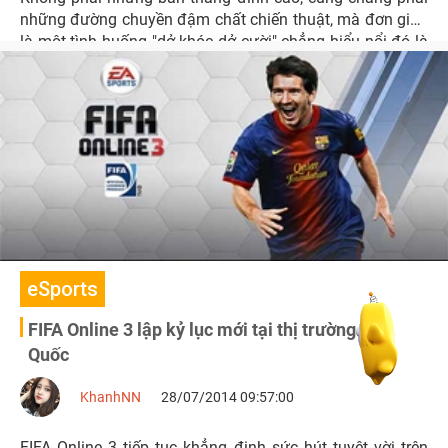
những đường chuyền đậm chất chiến thuật, mà đơn giản
là một tình huống "dở khóc dở cười" chẳng hiểu nổi đó là
nguyên nhân nào
eSports
FIFA Online 3 lập kỷ lục mới tại thị trường Hàn
Quốc
KhanhNN
28/07/2014 09:57:00
FIFA Online 3 tiếp tục khẳng định sức hút tuyệt vời trên