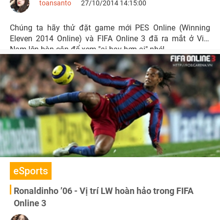
toansanto
27/10/2014 14:15:00
Chúng ta hãy thử đặt game mới PES Online (Winning
Eleven 2014 Online) và FIFA Online 3 đã ra mắt ở Việt
Nam lên bàn cân để xem "ai hay hơn ai" nhé!
eSports
Ronaldinho ’06 - Vị trí LW hoàn hảo trong FIFA
Online 3