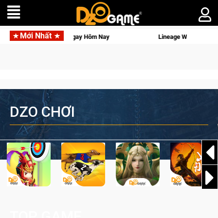
Mới Nhất
 Quyền lực và tài phú sẽ về tay kẻ đoạt được Vương Quyền thành Kent sắp tới!
DZO CHƠI
TOP GAME