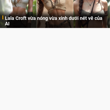
Khi AI Cosplay gái đẹp One Piece
Những cô nàng nóng bỏng Boa Hancock, Nico Robin, Nami, Yamato hay Perona được AI vẽ lại dưới hình thức Cosplay cực kỳ chuẩn chỉnh.