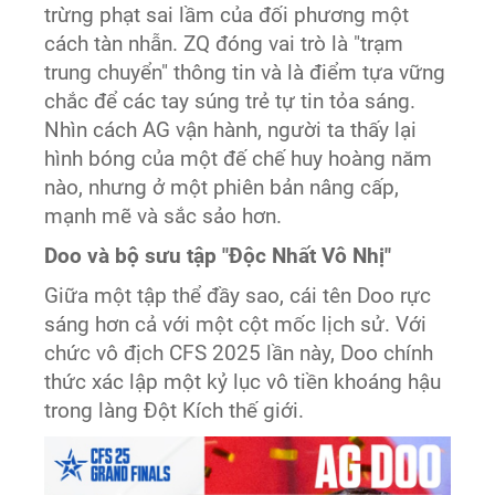
trừng phạt sai lầm của đối phương một
cách tàn nhẫn. ZQ đóng vai trò là "trạm
trung chuyển" thông tin và là điểm tựa vững
chắc để các tay súng trẻ tự tin tỏa sáng.
Nhìn cách AG vận hành, người ta thấy lại
hình bóng của một đế chế huy hoàng năm
nào, nhưng ở một phiên bản nâng cấp,
mạnh mẽ và sắc sảo hơn.
Doo và bộ sưu tập "Độc Nhất Vô Nhị"
Giữa một tập thể đầy sao, cái tên Doo rực
sáng hơn cả với một cột mốc lịch sử. Với
chức vô địch CFS 2025 lần này, Doo chính
thức xác lập một kỷ lục vô tiền khoáng hậu
trong làng Đột Kích thế giới.