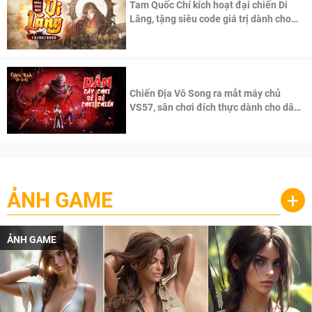
Tam Quốc Chí kích hoạt đại chiến Di
Lăng, tặng siêu code giá trị dành cho
100 độc giả đầu tiên.
Chiến Địa Vô Song ra mắt máy chủ
VS57, sân chơi đích thực dành cho dân
cày
ẢNH GAME
+
ẢNH GAME