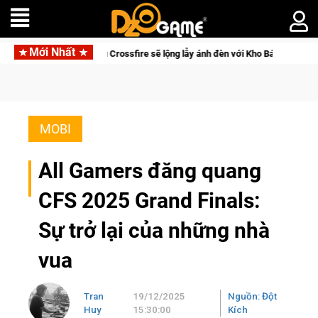
Mới Nhất
thủ Crossfire sẽ lộng lẫy ánh đèn với Kho Báu Hoàng Gia Sapphire Neon Punk
MOBI
All Gamers đăng quang
CFS 2025 Grand Finals:
Sự trở lại của những nhà
vua
Tran
19/12/2025
Nguồn: Đột
Huy
15:30:00
Kích