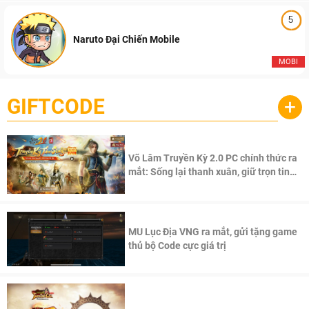
5
Naruto Đại Chiến Mobile
MOBI
GIFTCODE
+
Võ Lâm Truyền Kỳ 2.0 PC chính thức ra
mắt: Sống lại thanh xuân, giữ trọn tinh
thần Võ Lâm
MU Lục Địa VNG ra mắt, gửi tặng game
thủ bộ Code cực giá trị