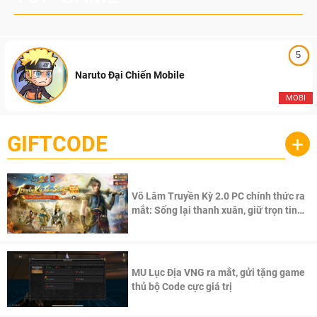
5
Naruto Đại Chiến Mobile
MOBI
GIFTCODE
+
Võ Lâm Truyền Kỳ 2.0 PC chính thức ra
mắt: Sống lại thanh xuân, giữ trọn tinh
thần Võ Lâm
MU Lục Địa VNG ra mắt, gửi tặng game
thủ bộ Code cực giá trị