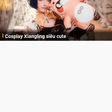
Lala Croft vừa nóng vừa xinh dưới nét vẽ của
AI
Cùng đến với những hình ảnh Lala Croft của Tomb Raider dưới nét vẽ của AI. Một cô nàng xinh đẹp, nóng bỏng nhưng cũng rắn rỏi và mạnh mẽ.