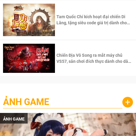
Tam Quốc Chí kích hoạt đại chiến Di
Lăng, tặng siêu code giá trị dành cho
100 độc giả đầu tiên.
Chiến Địa Vô Song ra mắt máy chủ
VS57, sân chơi đích thực dành cho dân
cày
ẢNH GAME
+
ẢNH GAME