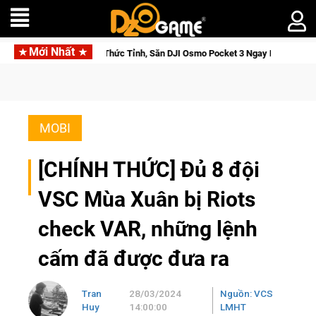
Mới Nhất
ga: Cửu Giới Thức Tỉnh, Săn DJI Osmo Pocket 3 Ngay Hôm Nay
MOBI
[CHÍNH THỨC] Đủ 8 đội
VSC Mùa Xuân bị Riots
check VAR, những lệnh
cấm đã được đưa ra
Tran
28/03/2024
Nguồn: VCS
Huy
14:00:00
LMHT