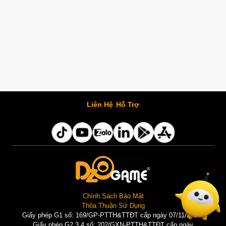
Liên Hệ
Hỗ Trợ
Chính Sách Bảo Mật
Thỏa Thuận Sử Dụng
Giấy phép G1 số: 169/GP-PTTH&TTĐT cấp ngày 07/11/2025 |
Giấy phép G2,3,4 số: 202/GXN-PTTH&TTĐT cấp ngày