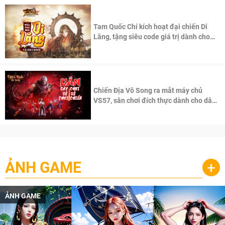
Tam Quốc Chí kích hoạt đại chiến Di
Lăng, tặng siêu code giá trị dành cho
100 độc giả đầu tiên.
Chiến Địa Vô Song ra mắt máy chủ
VS57, sân chơi đích thực dành cho dân
cày
ẢNH GAME
+
ẢNH GAME