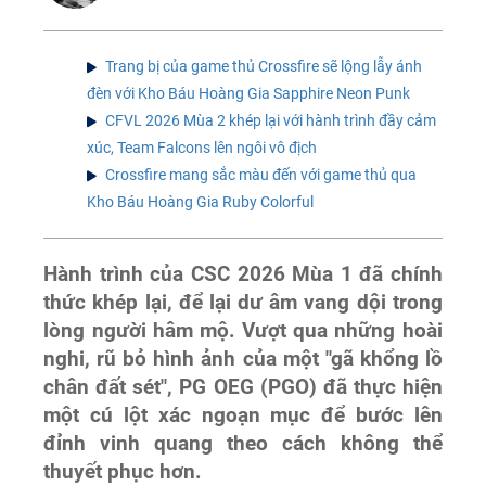
Trang bị của game thủ Crossfire sẽ lộng lẫy ánh
đèn với Kho Báu Hoàng Gia Sapphire Neon Punk
CFVL 2026 Mùa 2 khép lại với hành trình đầy cảm
xúc, Team Falcons lên ngôi vô địch
Crossfire mang sắc màu đến với game thủ qua
Kho Báu Hoàng Gia Ruby Colorful
Hành trình của CSC 2026 Mùa 1 đã chính
thức khép lại, để lại dư âm vang dội trong
lòng người hâm mộ. Vượt qua những hoài
nghi, rũ bỏ hình ảnh của một "gã khổng lồ
chân đất sét", PG OEG (PGO) đã thực hiện
một cú lột xác ngoạn mục để bước lên
đỉnh vinh quang theo cách không thể
thuyết phục hơn.