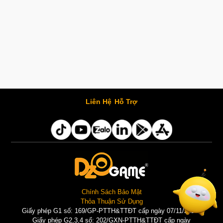
Liên Hệ
Hỗ Trợ
Chính Sách Bảo Mật
Thỏa Thuận Sử Dụng
Giấy phép G1 số: 169/GP-PTTH&TTĐT cấp ngày 07/11/2025 |
Giấy phép G2,3,4 số: 202/GXN-PTTH&TTĐT cấp ngày