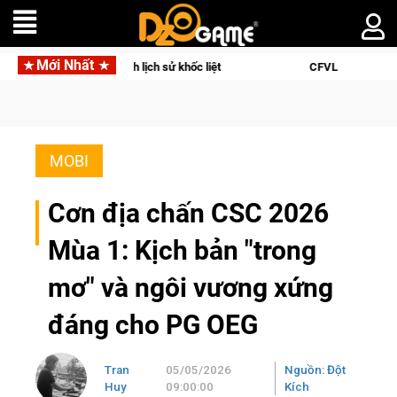
Mới Nhất
dịch lịch sử khốc liệt
CFVL 2026 Mùa 2 khép lại với hành trì
MOBI
Cơn địa chấn CSC 2026
Mùa 1: Kịch bản "trong
mơ" và ngôi vương xứng
đáng cho PG OEG
Tran
05/05/2026
Nguồn: Đột
Huy
09:00:00
Kích