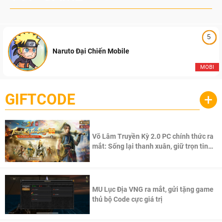
5
Naruto Đại Chiến Mobile
MOBI
GIFTCODE
+
Võ Lâm Truyền Kỳ 2.0 PC chính thức ra
mắt: Sống lại thanh xuân, giữ trọn tinh
thần Võ Lâm
MU Lục Địa VNG ra mắt, gửi tặng game
thủ bộ Code cực giá trị