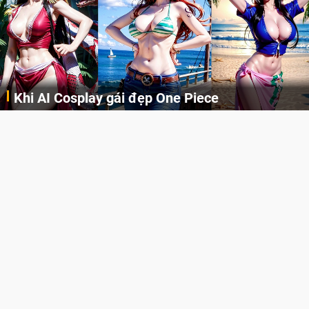
Khi AI Cosplay gái đẹp One Piece
Những cô nàng nóng bỏng Boa Hancock, Nico Robin, Nami, Yamato hay Perona được AI vẽ lại dưới hình thức Cosplay cực kỳ chuẩn chỉnh.