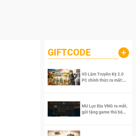
GIFTCODE
+
Võ Lâm Truyền Kỳ 2.0
PC chính thức ra mắt:
Sống lại thanh xuân, giữ
trọn tinh thần Võ Lâm
MU Lục Địa VNG ra mắt,
gửi tặng game thủ bộ
Code cực giá trị