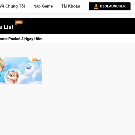
Về Chúng Tôi
Nạp Game
Tài Khoản
 List
Lineage W – Quyền lực và tài phú sẽ về tay kẻ đoạt được Vương