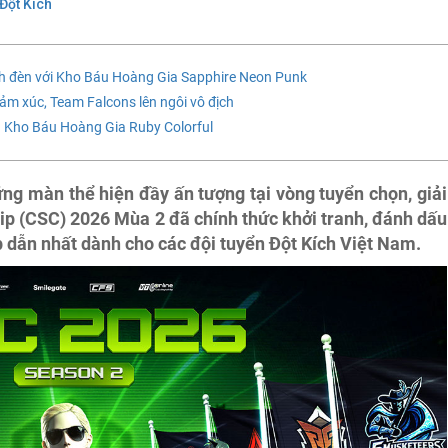
Đột Kích
ánh đèn với Kho Báu Hoàng Gia Sapphire Neon Punk
ảm xúc, Team Falcons lên ngôi vô địch
 Kho Báu Hoàng Gia Ruby Colorful
ng màn thể hiện đầy ấn tượng tại vòng tuyển chọn, giải
 (CSC) 2026 Mùa 2 đã chính thức khởi tranh, đánh dấu
p dẫn nhất dành cho các đội tuyển Đột Kích Việt Nam.