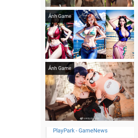
Khi AI Cosplay gái đẹp One Piece
Ảnh Game
Cosplay Xiangling siêu cute
Ảnh Game
PlayPark - GameNews