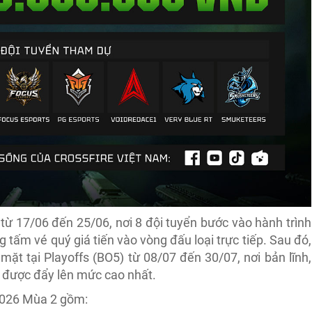
từ 17/06 đến 25/06, nơi 8 đội tuyển bước vào hành trình
g tấm vé quý giá tiến vào vòng đấu loại trực tiếp. Sau đó,
 mặt tại Playoffs (BO5) từ 08/07 đến 30/07, nơi bản lĩnh,
ẽ được đẩy lên mức cao nhất.
2026 Mùa 2 gồm: