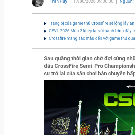
Tran Huy
17/06/2026 09:00:00
Nguồn: 
Trang bị của game thủ Crossfire sẽ lộng lẫy 
CFVL 2026 Mùa 2 khép lại với hành trình đầy c
Crossfire mang sắc màu đến với game thủ qua
Sau quãng thời gian chờ đợi cùng nhữ
đấu CrossFire Semi-Pro Championship
sự trở lại của sân chơi bán chuyên hấ