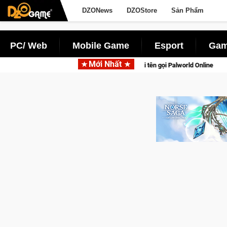
DZONews
DZOStore
Sản Phẩm
PC/ Web
Mobile Game
Esport
Gam
Mới Nhất
n lên di động với tên gọi Palworld Online
Gia Nhập Closed Be