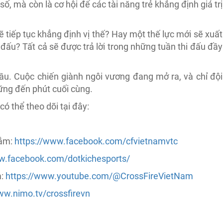
ố, mà còn là cơ hội để các tài năng trẻ khẳng định giá trị
ẽ tiếp tục khẳng định vị thế? Hay một thế lực mới sẽ xuất
 đấu? Tất cả sẽ được trả lời trong những tuần thi đấu đầy
u. Cuộc chiến giành ngôi vương đang mở ra, và chỉ đội
ững đến phút cuối cùng.
ó thể theo dõi tại đây:
gắm:
https://www.facebook.com/cfvietnamvtc
w.facebook.com/dotkichesports/
m:
https://www.youtube.com/@CrossFireVietNam
ww.nimo.tv/crossfirevn