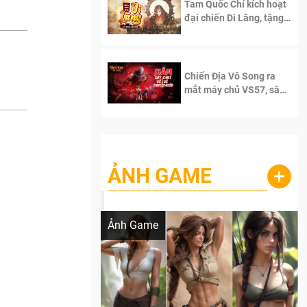
Tam Quốc Chí kích hoạt
đại chiến Di Lăng, tặng
siêu code giá trị dành
cho 100 độc giả đầu
tiên.
Chiến Địa Vô Song ra
mắt máy chủ VS57, sân
chơi đích thực dành cho
dân cày
ẢNH GAME
+
Lala Croft vừa nóng vừa xinh dưới nét vẽ
của AI
Ảnh Game