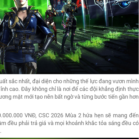
uất sắc nhất, đại diện cho những thế lực đang vươn mình
nh cao. Đây không chỉ là nơi để các đội khẳng định thực
gương mặt mới tạo nên bất ngờ và từng bước tiến gần hơn
i 100.000.000 VNĐ, CSC 2026 Mùa 2 hứa hẹn sẽ mang đến
lầm đều phải trả giá và mọi khoảnh khắc tỏa sáng đều có
.