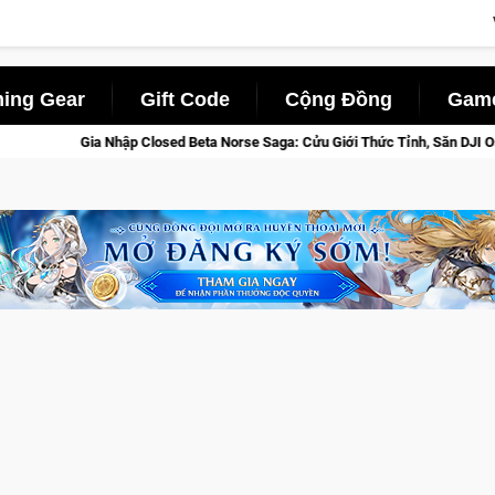
ing Gear
Gift Code
Cộng Đồng
Game
ta Norse Saga: Cửu Giới Thức Tỉnh, Săn DJI Osmo Pocket 3 Ngay Hôm Nay