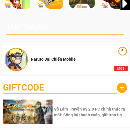
TOP GAME
5
Naruto Đại Chiến Mobile
MOBI
GIFTCODE
+
Võ Lâm Truyền Kỳ 2.0 PC chính thức ra
mắt: Sống lại thanh xuân, giữ trọn tinh
thần Võ Lâm