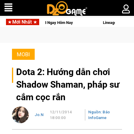
Mới Nhất
 3 Ngay Hôm Nay
Lineage W – Quyền lực và tài phú sẽ về tay 
MOBI
Dota 2: Hướng dẫn chơi
Shadow Shaman, pháp sư
cắm cọc rắn
12/11/2014
Nguồn: Báo
Jo.N
18:00:00
InfoGame