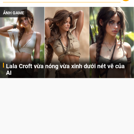
ẢNH GAME
Lala Croft vừa nóng vừa xinh dưới nét vẽ của
AI
Cùng đến với những hình ảnh Lala Croft của Tomb Raider dưới nét vẽ của AI. Một cô nàng xinh đẹp, nóng bỏng nhưng cũng rắn rỏi và mạnh mẽ.