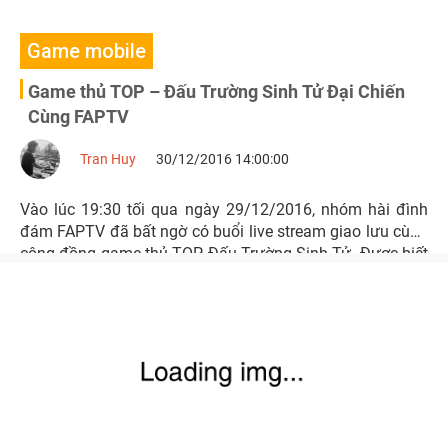
Game mobile
Game thủ TOP – Đấu Trường Sinh Tử Đại Chiến
Cùng FAPTV
Tran Huy
30/12/2016 14:00:00
Vào lúc 19:30 tối qua ngày 29/12/2016, nhóm hài đình
đám FAPTV đã bất ngờ có buổi live stream giao lưu cùng
cộng đồng game thủ TOP Đấu Trường Sinh Tử. Được biết
đây là một món quà nhỏ mà Ban Điều Hành game đã dày
công tổ chức để game thủ TOP - Đấu Trường Sinh Tử vui
tất niên sớm và đón năm mới 2017.