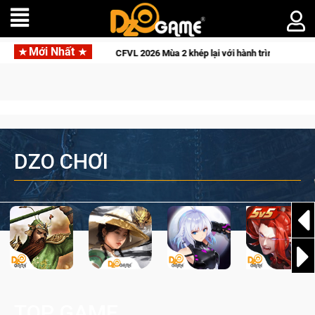
Mới Nhất
6 Mùa 2 khép lại với hành trình đầy cảm xúc, Team Falcons lên ngôi vô địch
DZO CHƠI
TOP GAME