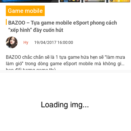
Game mobile
BAZOO – Tựa game mobile eSport phong cách
“xếp hình” đầy cuốn hút
Hy
19/04/2017 16:00:00
BAZOO chắc chắn sẽ là 1 tựa game hứa hẹn sẽ “làm mưa
làm gió” trong dòng game eSport mobile mà không giới
hạn đối tượng game thủ.