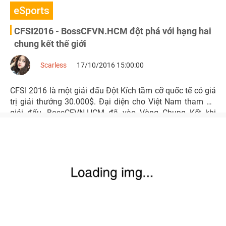
eSports
CFSI2016 - BossCFVN.HCM đột phá với hạng hai
chung kết thế giới
Scarless
17/10/2016 15:00:00
CFSI 2016 là một giải đấu Đột Kích tầm cỡ quốc tế có giá
trị giải thưởng 30.000$. Đại diện cho Việt Nam tham dự
giải đấu, BossCFVN.HCM đã vào Vòng Chung Kết khi
đánh bại cả 3 đối thủ còn lại trong ngày đầu tiên và chỉ
chấp nhận về nhì trước một All Gamers (Trung Quốc) quá
mạnh.