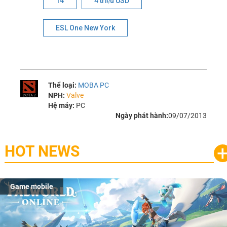
14
4 triệu USD
ESL One New York
Thể loại:
MOBA PC
NPH:
Valve
Hệ máy:
PC
Ngày phát hành:
09/07/2013
HOT NEWS
Game mobile