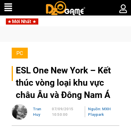
Mới Nhất
Trang bị của game 
PC
ESL One New York – Kết
thúc vòng loại khu vực
châu Âu và Đông Nam Á
Tran
07/09/2015
Nguồn: MXH
Huy
10:50:00
Playpark