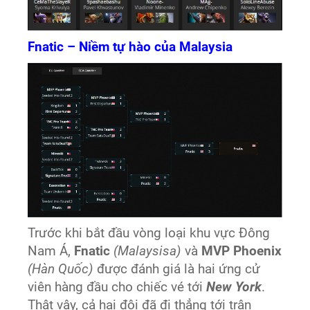
Fnatic – Niềm tự hào của Malaysia
Trước khi bắt đầu vòng loại khu vực Đông
Nam Á,
Fnatic
(Malaysisa)
và
MVP Phoenix
(Hàn Quốc)
được đánh giá là hai ứng cử
viên hàng đầu cho chiếc vé tới
New York
.
Thật vậy, cả hai đội đã đi thẳng tới trận