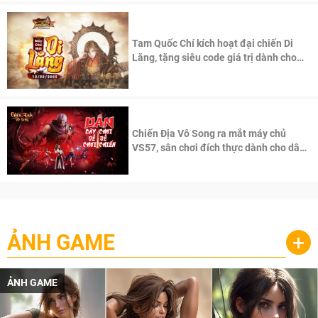
Tam Quốc Chí kích hoạt đại chiến Di
Lăng, tặng siêu code giá trị dành cho
100 độc giả đầu tiên.
Chiến Địa Vô Song ra mắt máy chủ
VS57, sân chơi đích thực dành cho dân
cày
ẢNH GAME
+
ẢNH GAME