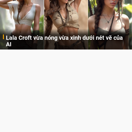
Lala Croft vừa nóng vừa xinh dưới nét vẽ của
AI
Cùng đến với những hình ảnh Lala Croft của Tomb Raider dưới nét vẽ của AI. Một cô nàng xinh đẹp, nóng bỏng nhưng cũng rắn rỏi và mạnh mẽ.