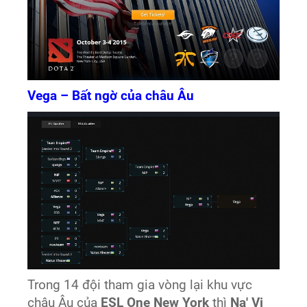
Vega – Bất ngờ của châu Âu
Trong 14 đội tham gia vòng lại khu vực
châu Âu của
ESL One New York
thì
Na' Vi