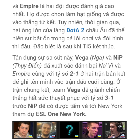
và
Empire
là hai đội được đánh giá cao
nhất. Họ được chọn làm hạt giống và được
vào thẳng tứ kết. Tuy nhiên, thời gian qua,
hai ông lớn của làng
DotA 2
châu Âu đã thể
hiện sự bất ổn trong cả lối chơi và đội hình
thi đấu. Đặc biết là sau khi TI5 kết thúc.
Tận dụng sự sa sút này,
Vega
(Nga)
và
NiP
(Thụy Điển)
đã xuất sắc đánh bại
Na' Vi
và
Empire
cùng với tỷ số
2-1
ở hai trận bán kết
để ghi tên mình vào trận đấu cuối cùng. Ở
trận chung kết, team
Vega
đã giành chiến
thắng hết sức thuyết phục với tỷ số
3-1
trước
NiP
để có được tấm vé tới New York
tham dự
ESL One New York.