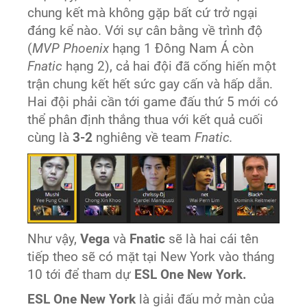
chung kết mà không gặp bất cứ trở ngại
đáng kể nào. Với sự cân bằng về trình độ
(
MVP Phoenix
hạng 1 Đông Nam Á còn
Fnatic
hạng 2), cả hai đội đã cống hiến một
trận chung kết hết sức gay cấn và hấp dẫn.
Hai đội phải cần tới game đấu thứ 5 mới có
thể phân định thắng thua với kết quả cuối
cùng là
3-2
nghiêng về team
Fnatic.
Như vậy,
Vega
và
Fnatic
sẽ là hai cái tên
tiếp theo sẽ có mặt tại New York vào tháng
10 tới để tham dự
ESL One New York.
ESL One New York
là giải đấu mở màn của