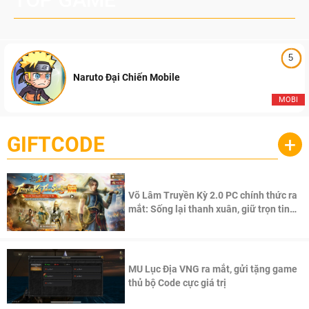
5
Naruto Đại Chiến Mobile
MOBI
GIFTCODE
+
Võ Lâm Truyền Kỳ 2.0 PC chính thức ra
mắt: Sống lại thanh xuân, giữ trọn tinh
thần Võ Lâm
MU Lục Địa VNG ra mắt, gửi tặng game
thủ bộ Code cực giá trị