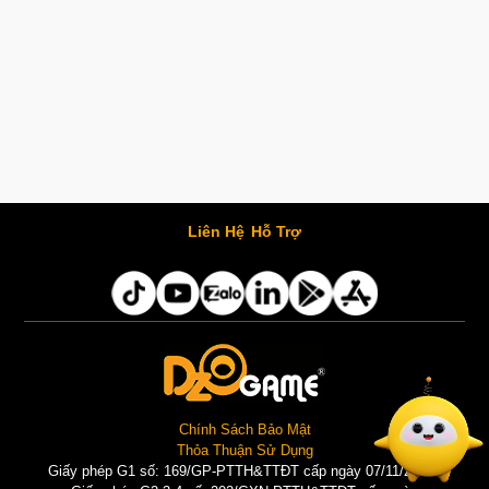
Liên Hệ
Hỗ Trợ
Chính Sách Bảo Mật
Thỏa Thuận Sử Dụng
Giấy phép G1 số: 169/GP-PTTH&TTĐT cấp ngày 07/11/2025 |