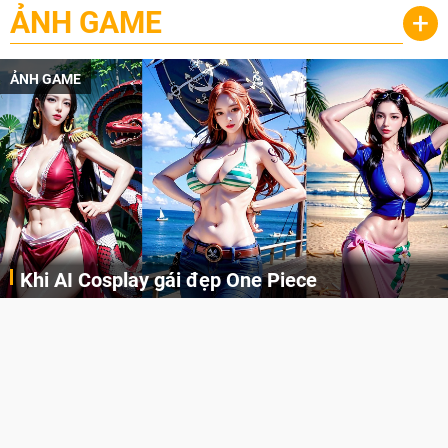
ẢNH GAME
+
ẢNH GAME
Khi AI Cosplay gái đẹp One Piece
Những cô nàng nóng bỏng Boa Hancock, Nico Robin, Nami, Yamato hay Perona được AI vẽ lại dưới hình thức Cosplay cực kỳ chuẩn chỉnh.