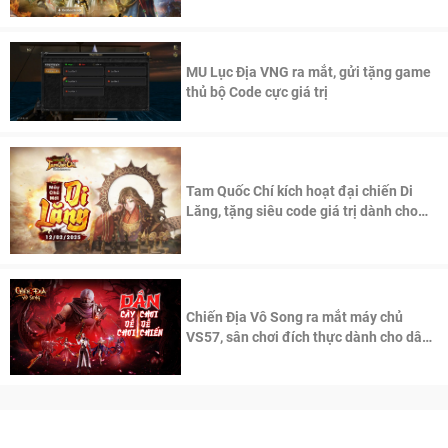
thần Võ Lâm
MU Lục Địa VNG ra mắt, gửi tặng game
thủ bộ Code cực giá trị
Tam Quốc Chí kích hoạt đại chiến Di
Lăng, tặng siêu code giá trị dành cho
100 độc giả đầu tiên.
Chiến Địa Vô Song ra mắt máy chủ
VS57, sân chơi đích thực dành cho dân
cày