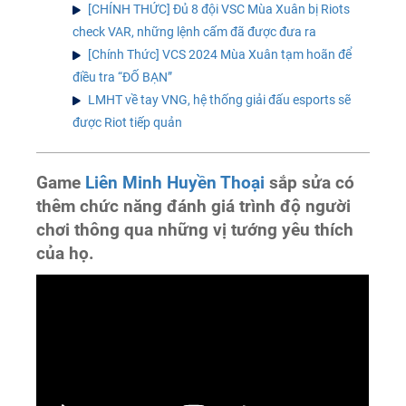
[CHÍNH THỨC] Đủ 8 đội VSC Mùa Xuân bị Riots
check VAR, những lệnh cấm đã được đưa ra
[Chính Thức] VCS 2024 Mùa Xuân tạm hoãn để
điều tra “ĐỐ BẠN”
LMHT về tay VNG, hệ thống giải đấu esports sẽ
được Riot tiếp quản
Game
Liên Minh Huyền Thoại
sắp sửa có
thêm chức năng đánh giá trình độ người
chơi thông qua những vị tướng yêu thích
của họ.