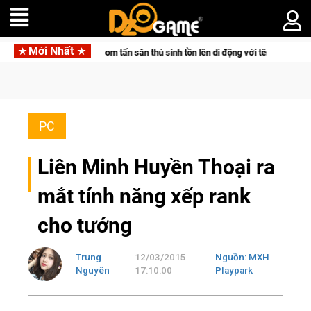
Mới Nhất
tpair đưa bom tấn săn thú sinh tồn lên di động với tên gọi Palworld Online
PC
Liên Minh Huyền Thoại ra
mắt tính năng xếp rank
cho tướng
Trung
12/03/2015
Nguồn: MXH
Nguyên
17:10:00
Playpark