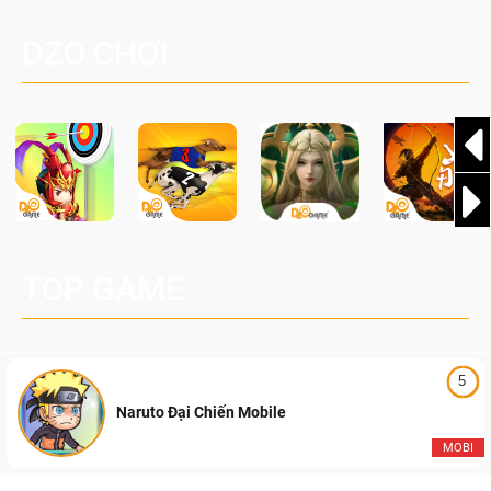
một cuộc phiêu lưu sinh tồn nhiều người chơi mới hiện
Palworld Online
đang được phát triển dựa trên IP Palworld nổi tiếng toàn
DZO CHƠI
cầu, theo giấy phép chính thức từ công ty game Nhật Bản
Pocketpair, Inc.
TOP GAME
5
Naruto Đại Chiến Mobile
MOBI