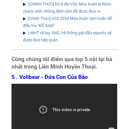
[CHÍNH THỨC] Đủ 8 đội VSC Mùa Xuân bị Riots
check VAR, những lệnh cấm đã được đưa ra
[Chính Thức] VCS 2024 Mùa Xuân tạm hoãn để
điều tra “ĐỐ BẠN”
LMHT về tay VNG, hệ thống giải đấu esports sẽ
được Riot tiếp quản
Cùng chúng tôi điểm qua top 5 nội tại bá
nhất trong Liên Minh Huyền Thoại.
5 . Volibear - Đứa Con Của Bão