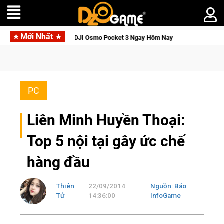
Mới Nhất
ức Tỉnh, Săn DJI Osmo Pocket 3 Ngay Hôm Nay
Medal Hunter: 
PC
Liên Minh Huyền Thoại:
Top 5 nội tại gây ức chế
hàng đầu
Thiên
22/09/2014
Nguồn: Báo
Tử
14:36:00
InfoGame