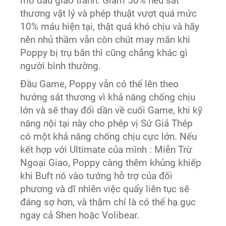
mở đầu giao tranh. Giảm 50% nếu sát
thương vật lý và phép thuật vượt quá mức
10% máu hiện tại, thật quá khó chịu và hãy
nên nhủ thầm vẫn còn chút may mắn khi
Poppy bị trụ bắn thì cũng chẳng khác gì
người bình thường.
Đầu Game, Poppy vẫn có thể lên theo
hướng sát thương vì khả năng chống chịu
lớn và sẽ thay đổi dần về cuối Game, khi kỹ
năng nội tại này cho phép vị Sứ Giả Thép
có một khả năng chống chịu cực lớn. Nếu
kết hợp với Ultimate của mình : Miễn Trừ
Ngoại Giao, Poppy càng thêm khủng khiếp
khi Buft nó vào tướng hỗ trợ của đối
phương và dĩ nhiên việc quẩy liên tục sẽ
đáng sợ hơn, và thậm chí là có thể hạ gục
ngay cả Shen hoặc Volibear.