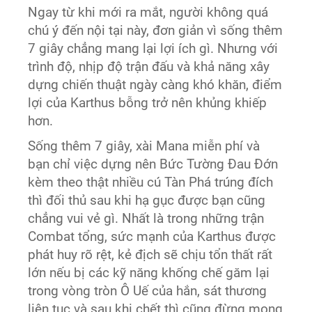
Ngay từ khi mới ra mắt, người không quá
chú ý đến nội tại này, đơn giản vì sống thêm
7 giây chẳng mang lại lợi ích gì. Nhưng với
trình độ, nhịp độ trận đấu và khả năng xây
dựng chiến thuật ngày càng khó khăn, điểm
lợi của Karthus bỗng trở nên khủng khiếp
hơn.
Sống thêm 7 giây, xài Mana miễn phí và
bạn chỉ việc dựng nên Bức Tường Đau Đớn
kèm theo thật nhiều cú Tàn Phá trúng đích
thì đối thủ sau khi hạ gục được bạn cũng
chẳng vui vẻ gì. Nhất là trong những trận
Combat tổng, sức mạnh của Karthus được
phát huy rõ rệt, kẻ địch sẽ chịu tổn thất rất
lớn nếu bị các kỹ năng khống chế găm lại
trong vòng tròn Ô Uế của hắn, sát thương
liên tục và sau khi chết thì cũng đừng mong