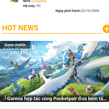
NPH:
Dzogame
Hệ máy:
PC
Ngày phát hành:
23/10/2006
HOT NEWS
Game mobile
Garena hợp tác cùng Pocketpair đưa bom tấn
Garena Singapore hôm nay đã công bố Palworld Online,
săn thú sinh tồn lên di động với tên gọi