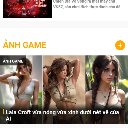
Chiến Địa Vô Song ra mắt máy chủ
VS57, sân chơi đích thực dành cho dân
cày
ẢNH GAME
+
ẢNH GAME
Lala Croft vừa nóng vừa xinh dưới nét vẽ của
AI
Cùng đến với những hình ảnh Lala Croft của Tomb Raider dưới nét vẽ của AI. Một cô nàng xinh đẹp, nóng bỏng nhưng cũng rắn rỏi và mạnh mẽ.