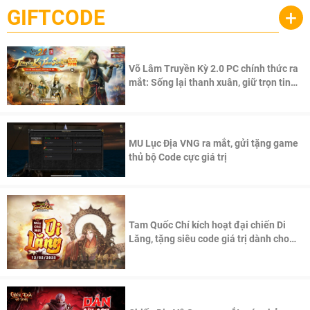
GIFTCODE
+
Võ Lâm Truyền Kỳ 2.0 PC chính thức ra
mắt: Sống lại thanh xuân, giữ trọn tinh
thần Võ Lâm
MU Lục Địa VNG ra mắt, gửi tặng game
thủ bộ Code cực giá trị
Tam Quốc Chí kích hoạt đại chiến Di
Lăng, tặng siêu code giá trị dành cho
100 độc giả đầu tiên.