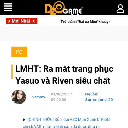
Mới Nhất
ế giới ngầm trong Cat Mafia
PC
LMHT: Ra mắt trang phục
Yasuo và Riven siêu chất
01/06/2017
Nguồn:
Sammy
09:00:00
Surrender at 20
[CHÍNH THỨC] Đủ 8 đội VSC Mùa Xuân bị Riots
check VAR, những lệnh cấm đã được đưa ra