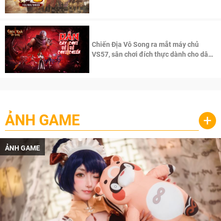
100 độc giả đầu tiên.
Chiến Địa Vô Song ra mắt máy chủ
VS57, sân chơi đích thực dành cho dân
cày
ẢNH GAME
+
ẢNH GAME