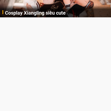
Lala Croft vừa nóng vừa xinh dưới nét vẽ của
AI
Cùng đến với những hình ảnh Lala Croft của Tomb Raider dưới nét vẽ của AI. Một cô nàng xinh đẹp, nóng bỏng nhưng cũng rắn rỏi và mạnh mẽ.