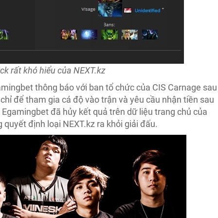
ck rất khó hiểu của NEXT.kz
amingbet thông báo với ban tổ chức của CIS Carnage sau
n chỉ để tham gia cá độ vào trận và yêu cầu nhận tiền sau
là Egamingbet đã hủy kết quả trên dữ liệu trang chủ của
quyết định loại NEXT.kz ra khỏi giải đấu.