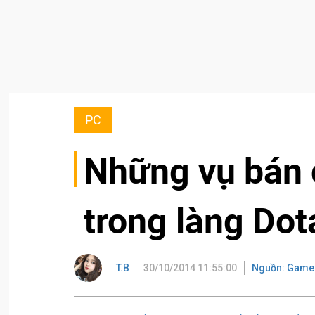
PC
Những vụ bán đ
trong làng Dota
T.B
30/10/2014 11:55:00
Nguồn: Game