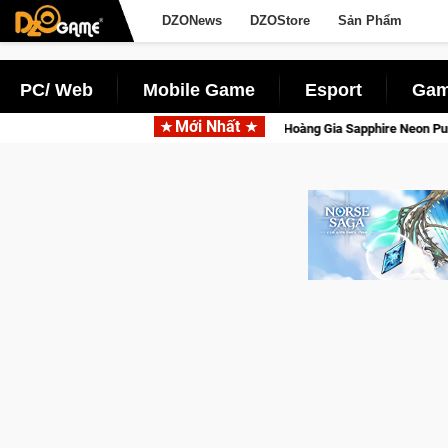
DZONews
DZOStore
Sản Phẩm
PC/ Web
Mobile Game
Esport
Gam
Mới Nhất
Garena hợp tác cùng