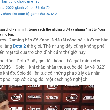
Mỹ Tâm cũng chơi game này
nal 2022, giành về hơn 8 triệu đô
tùy chọn cho toàn bộ game thủ DOTA 2
sân chơi văn minh, trong sạch thế nhưng giờ đây những "mặt tối" của
y mô lớn.
row Gaming bán độ đang là đề tài nóng hổi và được bàn
ủa làng
Dota 2
thế giới. Thế nhưng đây cũng không phải
ến mặt tối của trò chơi đình đám thế giới này.
g đồng Dota 2 bấy giờ đã không khỏi giật mình vì vụ
X.KIS – Solo – khi chấp nhận thua cuộc để lấy về ‘322’
e khi đó, Solo đã liên tục có những pha xử lý cá nhân,
út phối hợp với đồng đội một cách ngờ nghệch.