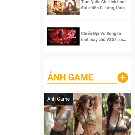
Tam Quốc Chí kích hoạt
đại chiến Di Lăng, tặng
siêu code giá trị dành
cho 100 độc giả đầu
tiên.
Chiến Địa Vô Song ra
mắt máy chủ VS57, sân
chơi đích thực dành cho
dân cày
ẢNH GAME
+
Lala Croft vừa nóng vừa xinh dưới nét vẽ
của AI
Ảnh Game