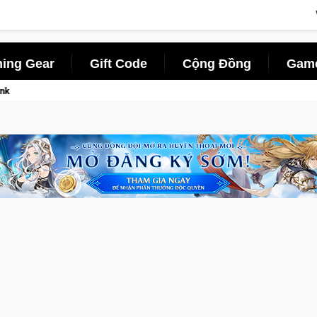
ing Gear
Gift Code
Cộng Đồng
Game
 Pocketpair đưa bom tấn săn thú sinh tồn lên di động với tên gọi Palworld Onli