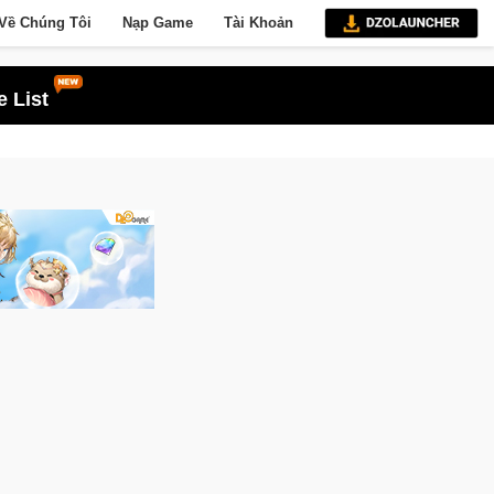
Về Chúng Tôi
Nạp Game
Tài Khoản
 List
ne
Gia Nhập Closed Beta Norse Saga: Cửu Giới Thức Tỉnh, S