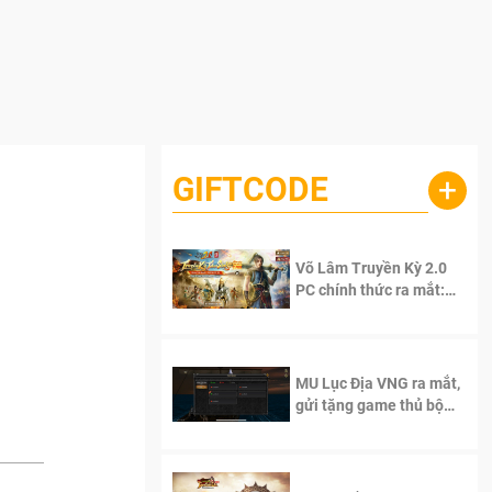
GIFTCODE
+
Võ Lâm Truyền Kỳ 2.0
PC chính thức ra mắt:
Sống lại thanh xuân, giữ
trọn tinh thần Võ Lâm
MU Lục Địa VNG ra mắt,
gửi tặng game thủ bộ
Code cực giá trị