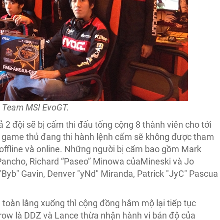
Team MSI EvoGT.
 2 đội sẽ bị cấm thi đấu tổng cộng 8 thành viên cho tới
Các game thủ đang thi hành lệnh cấm sẽ không được tham
ả offline và online. Những người bị cấm bao gồm Mark
 Pancho, Richard “Paseo” Minowa củaMineski và Jo
 "Byb" Gavin, Denver "yNd" Miranda, Patrick "JyC" Pascua
toàn lắng xuống thì cộng đồng hâm mộ lại tiếp tục
rrow là DDZ và Lance thừa nhận hành vi bán độ của