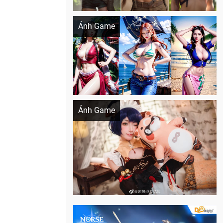
Khi AI Cosplay gái đẹp One Piece
Ảnh Game
Cosplay Xiangling siêu cute
Ảnh Game