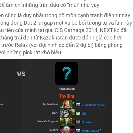
 để ám chỉ những trận đấu có “mùi” như vậy
n cũng là duy nhất trong bộ môn cạnh tranh điện tử này
ng đồng Dot 2 lại gặp một vụ bê bối tương tự và lần này
đầu tiên của mình tại giải CIS Carnage 2014, NEXT.kz đã
chàng trai đến từ Kazakhstan được đánh giá cao hơn
n trước Relax (với đội hình có đến 2 dự bị) bằng phong
ới những pick rất khó hiểu.