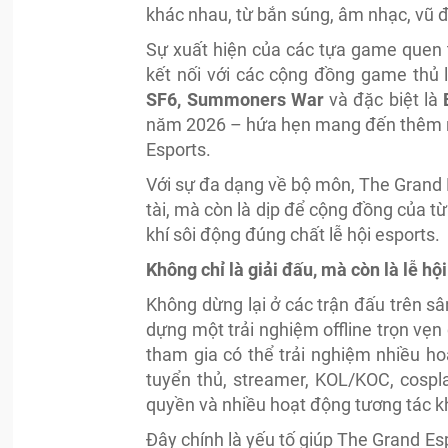
khác nhau, từ bắn súng, âm nhạc, vũ đ
Sự xuất hiện của các tựa game quen
kết nối với các cộng đồng game thủ 
SF6, Summoners War
và đặc biệt là
năm 2026 – hứa hẹn mang đến thêm nh
Esports.
Với sự đa dạng về bộ môn, The Grand E
tài, mà còn là dịp để cộng đồng của t
khí sôi động đúng chất lễ hội esports.
Không chỉ là giải đấu, mà còn là lễ h
Không dừng lại ở các trận đấu trên s
dựng một trải nghiệm offline trọn vẹ
tham gia có thể trải nghiệm nhiều h
tuyển thủ, streamer, KOL/KOC, cospl
quyền và nhiều hoạt động tương tác k
Đây chính là yếu tố giúp The Grand E