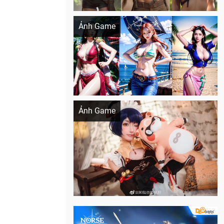
Khi AI Cosplay gái đẹp One Piece
Ảnh Game
Cosplay Xiangling siêu cute
Ảnh Game