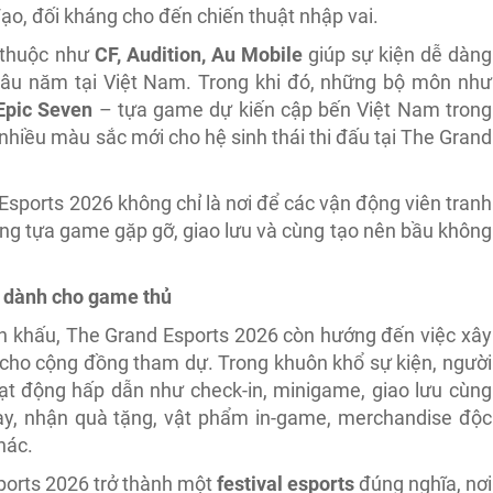
ạo, đối kháng cho đến chiến thuật nhập vai.
 thuộc như
CF, Audition, Au Mobile
giúp sự kiện dễ dàng
lâu năm tại Việt Nam. Trong khi đó, những bộ môn như
Epic Seven
– tựa game dự kiến cập bến Việt Nam trong
iều màu sắc mới cho hệ sinh thái thi đấu tại The Grand
sports 2026 không chỉ là nơi để các vận động viên tranh
ừng tựa game gặp gỡ, giao lưu và cùng tạo nên bầu không
ội dành cho game thủ
ân khấu, The Grand Esports 2026 còn hướng đến việc xây
n cho cộng đồng tham dự. Trong khuôn khổ sự kiện, người
oạt động hấp dẫn như check-in, minigame, giao lưu cùng
ay, nhận quà tặng, vật phẩm in-game, merchandise độc
hác.
sports 2026 trở thành một
festival esports
đúng nghĩa, nơi