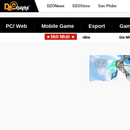
DZONews
DZOStore
Sản Phẩm
PC/ Web
Mobile Game
Esport
Gam
Mới Nhất
tên gọi Palworld Online
Gia Nhập Closed Beta Norse Saga: C