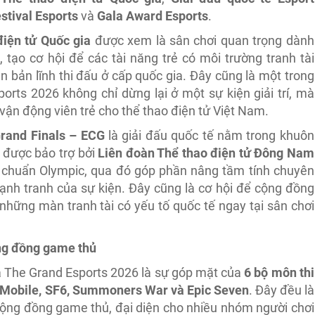
stival Esports
và
Gala Award Esports
.
điện tử Quốc gia
được xem là sân chơi quan trọng dành
 tạo cơ hội để các tài năng trẻ có môi trường tranh tài
n bản lĩnh thi đấu ở cấp quốc gia. Đây cũng là một trong
rts 2026 không chỉ dừng lại ở một sự kiện giải trí, mà
 vận động viên trẻ cho thể thao điện tử Việt Nam.
rand Finals – ECG
là giải đấu quốc tế nằm trong khuôn
 được bảo trợ bởi
Liên đoàn Thể thao điện tử Đông Nam
u chuẩn Olympic, qua đó góp phần nâng tầm tính chuyên
 cạnh tranh của sự kiện. Đây cũng là cơ hội để cộng đồng
hững màn tranh tài có yếu tố quốc tế ngay tại sân chơi
ộng đồng game thủ
 The Grand Esports 2026 là sự góp mặt của
6 bộ môn thi
u Mobile, SF6, Summoners War và Epic Seven
. Đây đều là
 cộng đồng game thủ, đại diện cho nhiều nhóm người chơi