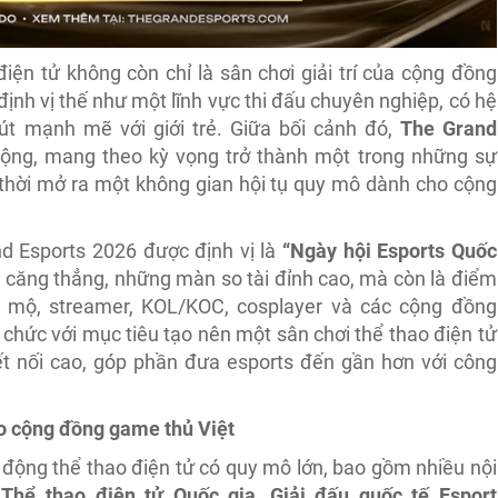
ện tử không còn chỉ là sân chơi giải trí của cộng đồng
nh vị thế như một lĩnh vực thi đấu chuyên nghiệp, có hệ
út mạnh mẽ với giới trẻ. Giữa bối cảnh đó,
The Grand
ộng, mang theo kỳ vọng trở thành một trong những sự
 thời mở ra một không gian hội tụ quy mô dành cho cộng
nd Esports 2026 được định vị là
“Ngày hội Esports Quốc
u căng thẳng, những màn so tài đỉnh cao, mà còn là điểm
mộ, streamer, KOL/KOC, cosplayer và các cộng đồng
chức với mục tiêu tạo nên một sân chơi thể thao điện tử
ết nối cao, góp phần đưa esports đến gần hơn với công
ho cộng đồng game thủ Việt
 động thể thao điện tử có quy mô lớn, bao gồm nhiều nội
 Thể thao điện tử Quốc gia
,
Giải đấu quốc tế Esport