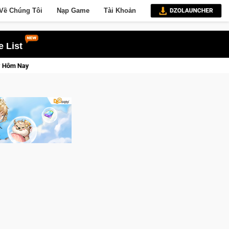
Về Chúng Tôi
Nạp Game
Tài Khoản
 List
eage W – Quyền lực và tài phú sẽ về tay kẻ đoạt được Vương Quyền thành Kent 