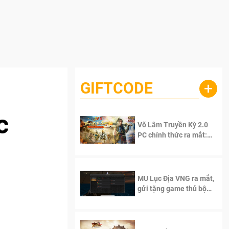
GIFTCODE
+
c
Võ Lâm Truyền Kỳ 2.0
PC chính thức ra mắt:
Sống lại thanh xuân, giữ
trọn tinh thần Võ Lâm
MU Lục Địa VNG ra mắt,
gửi tặng game thủ bộ
Code cực giá trị