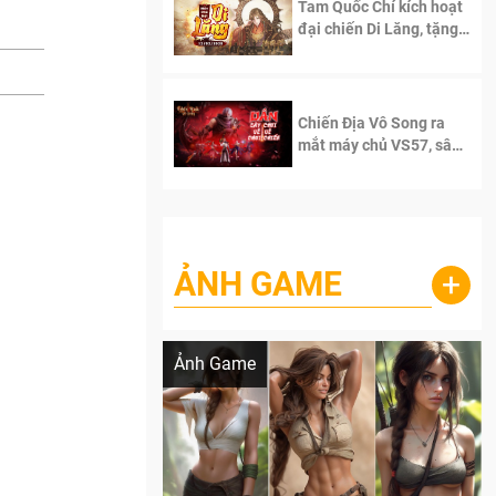
Tam Quốc Chí kích hoạt
đại chiến Di Lăng, tặng
siêu code giá trị dành
cho 100 độc giả đầu
tiên.
Chiến Địa Vô Song ra
mắt máy chủ VS57, sân
chơi đích thực dành cho
dân cày
ẢNH GAME
+
Lala Croft vừa nóng vừa xinh dưới nét vẽ
của AI
Ảnh Game