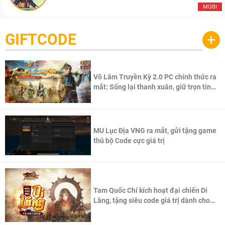
MOBI
GIFTCODE
+
Võ Lâm Truyền Kỳ 2.0 PC chính thức ra
mắt: Sống lại thanh xuân, giữ trọn tinh
thần Võ Lâm
MU Lục Địa VNG ra mắt, gửi tặng game
thủ bộ Code cực giá trị
Tam Quốc Chí kích hoạt đại chiến Di
Lăng, tặng siêu code giá trị dành cho
100 độc giả đầu tiên.