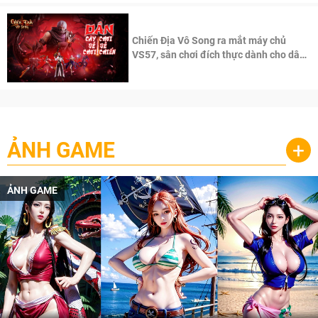
Chiến Địa Vô Song ra mắt máy chủ
VS57, sân chơi đích thực dành cho dân
cày
ẢNH GAME
+
ẢNH GAME