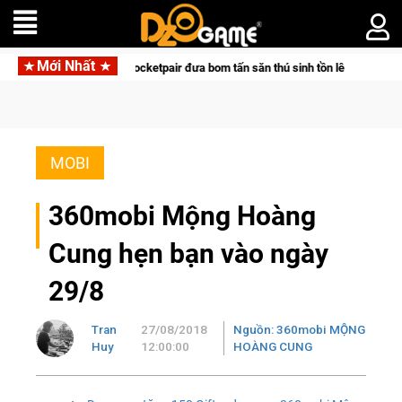
Mới Nhất
 tác cùng Pocketpair đưa bom tấn săn thú sinh tồn lên di động với tên gọi Palw
MOBI
360mobi Mộng Hoàng
Cung hẹn bạn vào ngày
29/8
Tran
27/08/2018
Nguồn: 360mobi MỘNG
Huy
12:00:00
HOÀNG CUNG