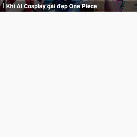
Khi AI Cosplay gái đẹp One Piece
Những cô nàng nóng bỏng Boa Hancock, Nico Robin, Nami, Yamato hay Perona được AI vẽ lại dưới hình thức Cosplay cực kỳ chuẩn chỉnh.