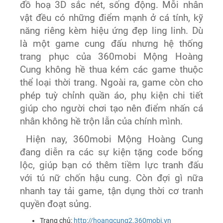
đồ hoạ 3D sắc nét, sống động. Mỗi nhân
vật đều có những điểm mạnh ở cá tính, kỹ
năng riêng kèm hiệu ứng đẹp ling linh. Dù
là một game cung đấu nhưng hệ thống
trang phục của 360mobi Mộng Hoàng
Cung không hề thua kém các game thuộc
thể loại thời trang. Ngoài ra, game còn cho
phép tuỳ chỉnh quần áo, phụ kiện chi tiết
giúp cho người chơi tạo nên điểm nhấn cá
nhân không hề trộn lẫn của chính mình.
Hiện nay, 360mobi Mộng Hoàng Cung
đang diễn ra các sự kiện tặng code bổng
lộc, giúp bạn có thêm tiềm lực tranh đấu
với tú nữ chốn hậu cung. Còn đợi gì nữa
nhanh tay tải game, tận dụng thời cơ tranh
quyền đoạt sủng.
Trang chủ:
http://hoangcung2.360mobi.vn