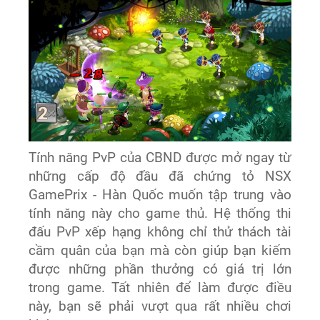
Tính năng PvP của CBND được mở ngay từ
những cấp độ đầu đã chứng tỏ NSX
GamePrix - Hàn Quốc muốn tập trung vào
tính năng này cho game thủ. Hệ thống thi
đấu PvP xếp hạng không chỉ thử thách tài
cầm quân của bạn mà còn giúp bạn kiếm
được những phần thưởng có giá trị lớn
trong game. Tất nhiên để làm được điều
này, bạn sẽ phải vượt qua rất nhiều chơi