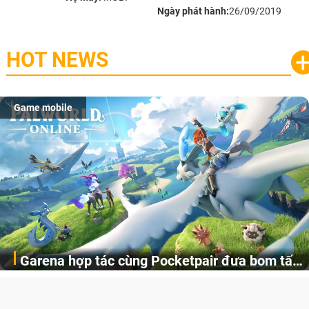
Ngày phát hành:
26/09/2019
HOT NEWS
Game mobile
Garena hợp tác cùng Pocketpair đưa bom tấn
Garena Singapore hôm nay đã công bố Palworld Online,
săn thú sinh tồn lên di động với tên gọi
một cuộc phiêu lưu sinh tồn nhiều người chơi mới hiện
Palworld Online
đang được phát triển dựa trên IP Palworld nổi tiếng toàn