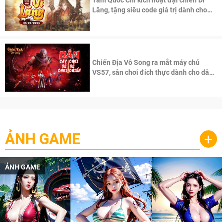
Lăng, tặng siêu code giá trị dành cho
100 độc giả đầu tiên.
Chiến Địa Vô Song ra mắt máy chủ
VS57, sân chơi đích thực dành cho dân
cày
ẢNH GAME
+
ẢNH GAME