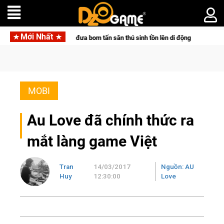
Mới Nhất
ocketpair đưa bom tấn săn thú sinh tồn lên di động với tên gọi Palworld Online
MOBI
Au Love đã chính thức ra
mắt làng game Việt
Tran
14/03/2017
Nguồn: AU
Huy
12:30:00
Love