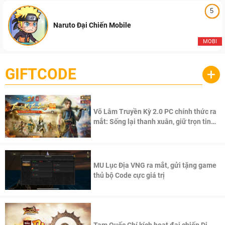
5
Naruto Đại Chiến Mobile
MOBI
GIFTCODE
+
Võ Lâm Truyền Kỳ 2.0 PC chính thức ra
mắt: Sống lại thanh xuân, giữ trọn tinh
thần Võ Lâm
MU Lục Địa VNG ra mắt, gửi tặng game
thủ bộ Code cực giá trị
Tam Quốc Chí kích hoạt đại chiến Di