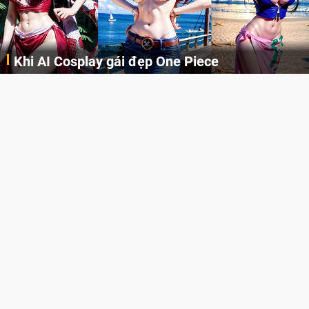
 gái đẹp One Piece
Cosplay Xiangl
Những cô nàng nóng bỏng Boa Hancock, Nico Robin, Nami, Yamato hay Perona được AI vẽ lại dưới hình thức Cosplay cực kỳ chuẩn chỉnh.