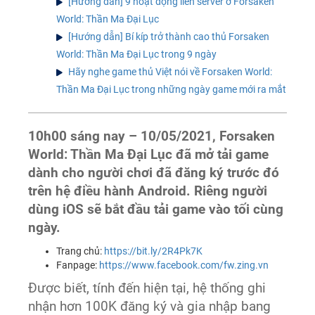
[Hướng dẫn] 9 hoạt động liên server ở Forsaken
World: Thần Ma Đại Lục
[Hướng dẫn] Bí kíp trở thành cao thủ Forsaken
World: Thần Ma Đại Lục trong 9 ngày
Hãy nghe game thủ Việt nói về Forsaken World:
Thần Ma Đại Lục trong những ngày game mới ra mắt
10h00 sáng nay – 10/05/2021, Forsaken
World: Thần Ma Đại Lục đã mở tải game
dành cho người chơi đã đăng ký trước đó
trên hệ điều hành Android. Riêng người
dùng iOS sẽ bắt đầu tải game vào tối cùng
ngày.
Trang chủ:
https://bit.ly/2R4Pk7K
Fanpage:
https://www.facebook.com/fw.zing.vn
Được biết, tính đến hiện tại, hệ thống ghi
nhận hơn 100K đăng ký và gia nhập bang