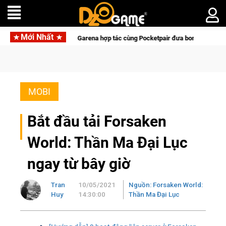
Mới Nhất
Garena hợp tác cùng Pocketpair đưa bom tấn săn thú sinh tồn lên di độ
MOBI
Bắt đầu tải Forsaken
World: Thần Ma Đại Lục
ngay từ bây giờ
Tran
10/05/2021
Nguồn: Forsaken World:
Huy
14:30:00
Thần Ma Đại Lục