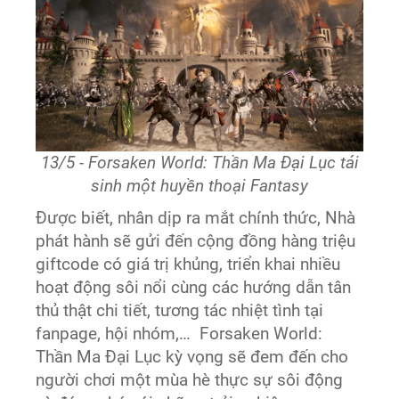
13/5 - Forsaken World: Thần Ma Đại Lục tái
sinh một huyền thoại Fantasy
Được biết, nhân dịp ra mắt chính thức, Nhà
phát hành sẽ gửi đến cộng đồng hàng triệu
giftcode có giá trị khủng, triển khai nhiều
hoạt động sôi nổi cùng các hướng dẫn tân
thủ thật chi tiết, tương tác nhiệt tình tại
fanpage, hội nhóm,… Forsaken World:
Thần Ma Đại Lục kỳ vọng sẽ đem đến cho
người chơi một mùa hè thực sự sôi động