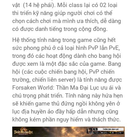
vật (14 hệ phái). Mỗi class lại có 02 loại
thi triển kỹ năng giúp người chơi có thể
chọn cách chơi mà mình ưa thích, dễ dàng
có được danh tiếng trong cộng đồng.
Hệ thống tính năng trong game cũng hết
sức phong phú ở cả loại hình PvP lẫn PvE,
trong đó các hoạt động dành cho bang hội
được xem là một đặc sắc của game. Bang
hội (các cuộc chiến bang hội, PvP chiến
trường, chiến liên server) là tính năng được
Forsaken World: Thần Ma Đại Lục ưu ái và
chú trọng phát triển. Tính năng này hứa hẹn
sẽ khiến game thủ đứng ngồi không yên ở
lục địa huyền ảo đầy hấp dẫn nhưng cũng
không kém phần nguy hiểm và thách thức.