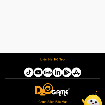
Liên Hệ
Hỗ Trợ
Chính Sách Bảo Mật