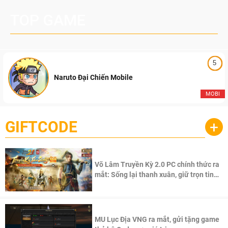
TOP GAME
5
Naruto Đại Chiến Mobile
MOBI
GIFTCODE
+
Võ Lâm Truyền Kỳ 2.0 PC chính thức ra
mắt: Sống lại thanh xuân, giữ trọn tinh
thần Võ Lâm
MU Lục Địa VNG ra mắt, gửi tặng game