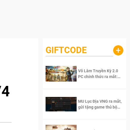
GIFTCODE
+
Võ Lâm Truyền Kỳ 2.0
PC chính thức ra mắt:
Sống lại thanh xuân, giữ
/4
trọn tinh thần Võ Lâm
MU Lục Địa VNG ra mắt,
gửi tặng game thủ bộ
Code cực giá trị