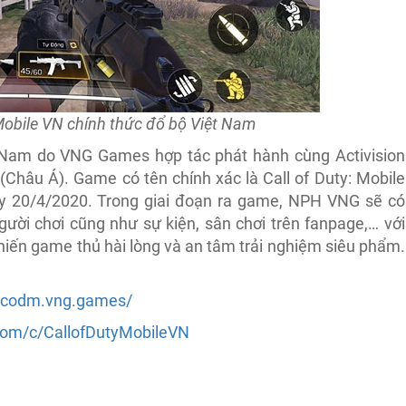
 Mobile VN chính thức đổ bộ Việt Nam
t Nam do VNG Games hợp tác phát hành cùng Activision
Châu Á). Game có tên chính xác là Call of Duty: Mobile
ày 20/4/2020. Trong giai đoạn ra game, NPH VNG sẽ có
ười chơi cũng như sự kiện, sân chơi trên fanpage,… với
hiến game thủ hài lòng và an tâm trải nghiệm siêu phẩm.
/codm.vng.games/
com/c/CallofDutyMobileVN