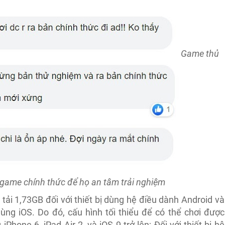
Game thủ
a game chính thức để họ an tâm trải nghiệm
 tải 1,73GB đối với thiết bị dùng hệ điều dành Android và
ng iOS. Do đó, cấu hình tối thiểu để có thể chơi được
hone 6, iPad Air 2, và iOS 9 trở lên; Đối với thiết bị hệ