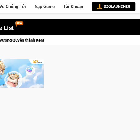
Về Chúng Tôi
Nạp Game
Tài Khoản
 List
i!
Medal Hunter: Game bắn súng PvP tọa độ đỉnh cao đưa bạn v