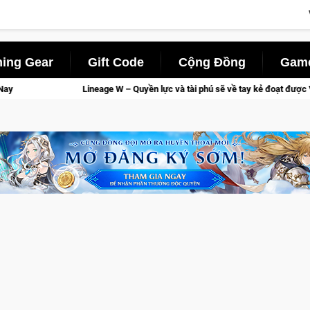
ing Gear
Gift Code
Cộng Đồng
Game
– Quyền lực và tài phú sẽ về tay kẻ đoạt được Vương Quyền thành Kent sắp tớ