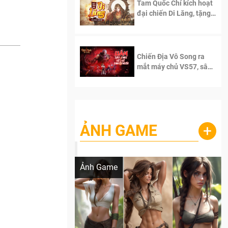
Tam Quốc Chí kích hoạt
đại chiến Di Lăng, tặng
siêu code giá trị dành
cho 100 độc giả đầu
tiên.
Chiến Địa Vô Song ra
mắt máy chủ VS57, sân
chơi đích thực dành cho
dân cày
ẢNH GAME
+
Lala Croft vừa nóng vừa xinh dưới nét vẽ
của AI
Ảnh Game