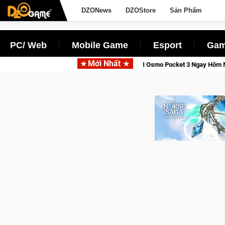
DZONews
DZOStore
Sản Phẩm
PC/ Web
Mobile Game
Esport
Gam
Mới Nhất
i Thức Tỉnh, Săn DJI Osmo Pocket 3 Ngay Hôm Nay
Lineage W 