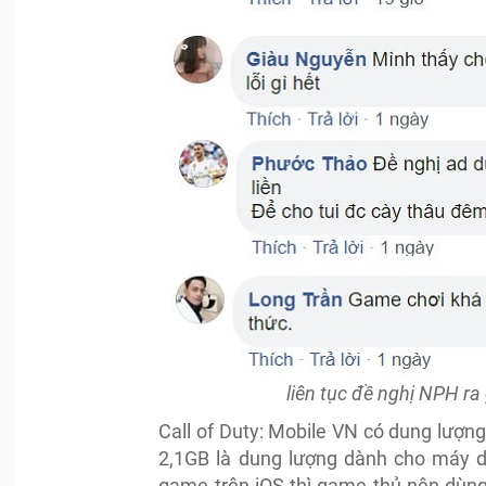
liên tục đề nghị NPH r
Call of Duty: Mobile VN có dung lượng
2,1GB là dung lượng dành cho máy dù
game trên iOS thì game thủ nên dùng iP