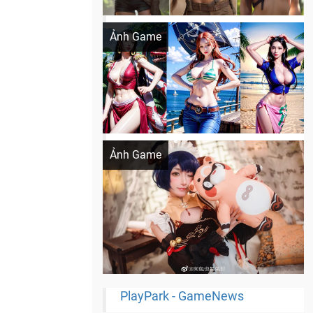
Khi AI Cosplay gái đẹp One Piece
Ảnh Game
Cosplay Xiangling siêu cute
Ảnh Game
PlayPark - GameNews