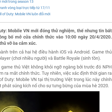
er mới trong season 13
ranh vòng loại trực tiếp từ 17/11
l of Duty: Mobile VN luôn đổi mới
Duty: Mobile VN mới đóng thử nghiệm, thế nhưng tin bất
ông bố mở cửa chính thức vào 10:00 ngày 20/4/2020.
 thủ vỡ òa cảm xúc.
hành trên cả hai hệ điều hành iOS và Android. Game thủ
player (chơi nhiều người) và Battle Royale (sinh tồn).
 game thủ Việt không khỏi ngỡ ngàng bởi trước đó NPH
 ra mắt chính thức. Tuy nhiên, việc xác định thời gian ra
Duty: Mobile VN tại thị trường Việt trong lúc này chính
ột phát súng kích nổ cho sự tưng bừng của mùa hè 2020.